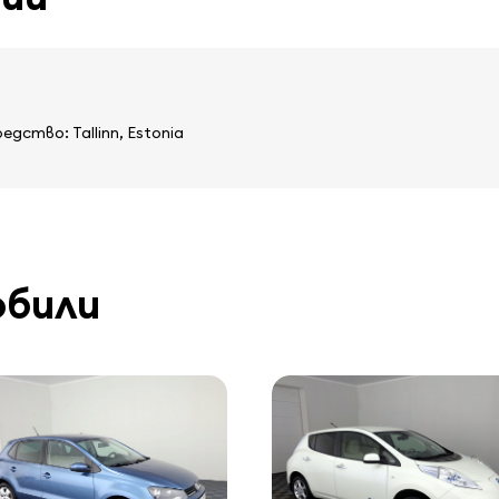
ство: Tallinn, Estonia
обили