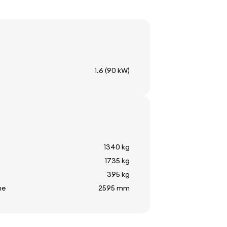
не
1.6 (90 kW)
т
 стъкло
пература
стъкло
1340 kg
1735 kg
395 kg
те
2595 mm