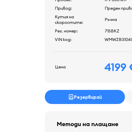
Привод:
Преден прив
Кутия на
Ръчна
скоростите:
Рег. номер:
715BKZ
VIN код:
WMWZB3106
4199
Цена
Резервирай
Методи на плащане