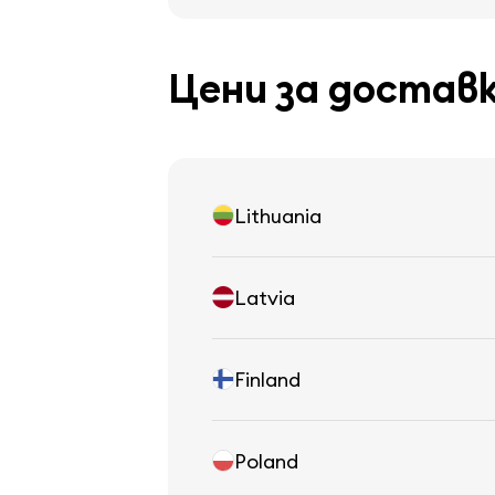
Цени за достав
Lithuania
Latvia
Finland
Poland