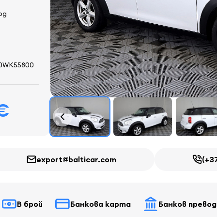
од
0WK55800
 €
export@balticar.com
(+3
В брой
Банкова карта
Банков превод