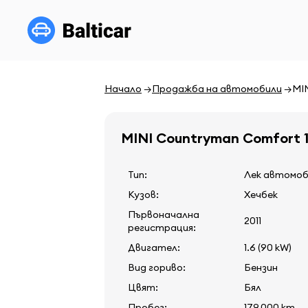
Начало
Продажба на автомобили
MI
MINI Countryman Comfort 
Тип:
Лек автомо
Кузов:
Хечбек
Първоначална
2011
регистрация:
Двигател:
1.6 (90 kW)
Вид гориво:
Бензин
Цвят:
Бял
Пробег:
179 000 km