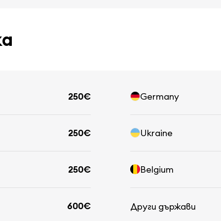
ка
250€
Germany
250€
Ukraine
250€
Belgium
600€
Други държави