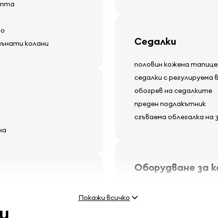
стта
то
Седалки
пънати колани
половин кожена тапице
седалки с регулируема 
обогрев на седалките
преден подлакътник
сгъваема облегалка на
на
Оборудване за 
електрически регулиру
Покажи всичко
електрически стъклод
и
потъмнени стъкла