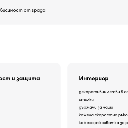
ависимост от града
ност и защита
Интериор
декоративни летви в с
стелки
държачи за чаши
кожена скоростна рък
кожена ръкохватка за 