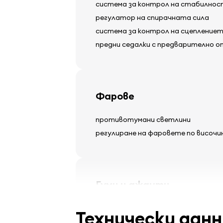
система за контрол на стабилно
регулатор на спирачната сила
система за контрол на сцепление
предни седалки с предварително о
Фарове
противотумани светлини
регулиране на фаровете по височи
Гуми и джанти
леки алуминиеви джанти
Технически данн