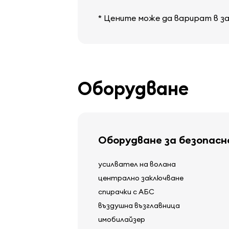
* Цените може да варират в з
Оборудване
Оборудване за безопас
усилвател на волана
централно заключване
спирачки с АБС
въздушна възглавница
имобилайзер