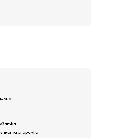
алона
охватка
ръчната спирачка