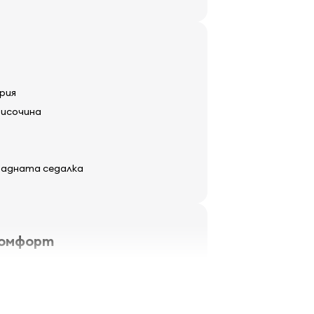
рия
височина
 задната седалка
комфорт
еми огледала
ърпачи