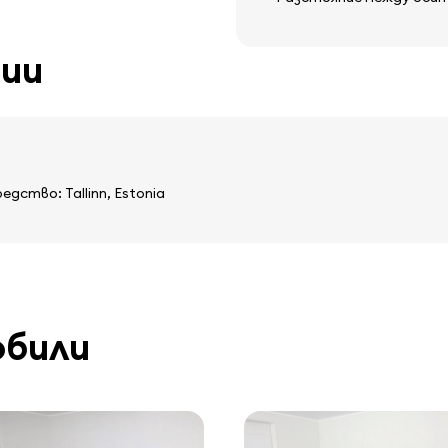
ции
ство: Tallinn, Estonia
обили