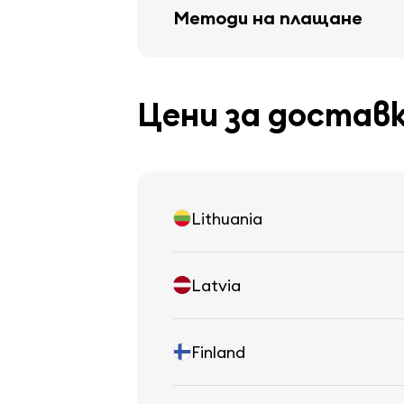
Методи на плащане
Цени за достав
Lithuania
Latvia
Finland