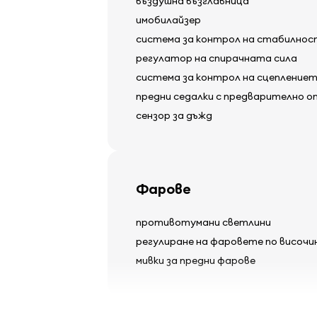
въздушна възглавница
имобилайзер
система за контрол на стабилно
регулатор на спирачната сила
система за контрол на сцепление
предни седалки с предварително о
сензор за дъжд
Фарове
противотумани светлини
регулиране на фаровете по височи
мивки за предни фарове