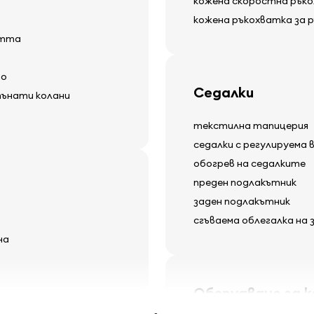
кожена скоростна рък
кожена ръкохватка за 
стта
то
Седалки
пънати колани
текстилна тапицерия
седалки с регулируема 
обогрев на седалките
преден подлакътник
заден подлакътник
сгъваема облегалка на
на
Оборудване за 