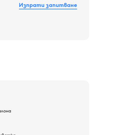
Изпрати запитване
алона