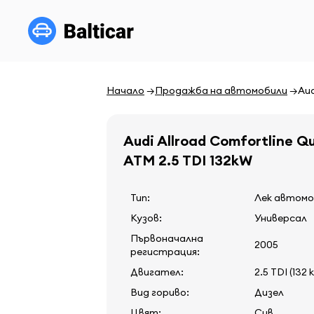
Начало
Продажба на автомобили
Aud
Audi Allroad Comfortline Q
ATM 2.5 TDI 132kW
Тип:
Лек автомо
Кузов:
Универсал
Първоначална
2005
регистрация:
Двигател:
2.5 TDI (132 
Вид гориво:
Дизел
Цвят:
Сив