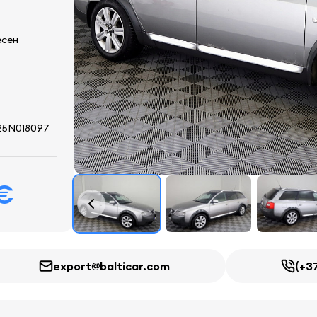
есен
5N018097
 €
export@balticar.com
(+3