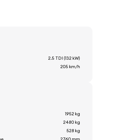
еми огледала
ърпачи
2.5 TDI (132 kW)
205 km/h
не
т
 стъкло
1952 kg
пература
2480 kg
стъкло
528 kg
те
2760 mm