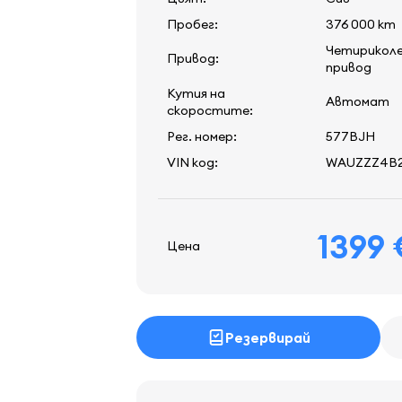
Пробег:
376 000 km
Четирикол
Привод:
привод
Кутия на
Автомат
скоростите:
Рег. номер:
577BJH
VIN код:
WAUZZZ4B2
1399
Цена
Резервирай