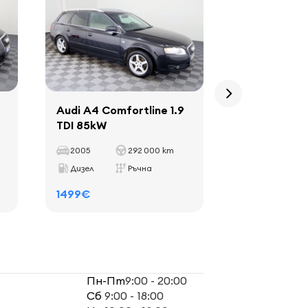
Audi A4 Comfortline 1.9
Audi A3 Com
TDI 85kW
Sportback 
2005
292 000 km
2006
Дизел
Ръчна
Бензин
1499€
899€
Пн-Пт
9:00 - 20:00
Сб
9:00 - 18:00