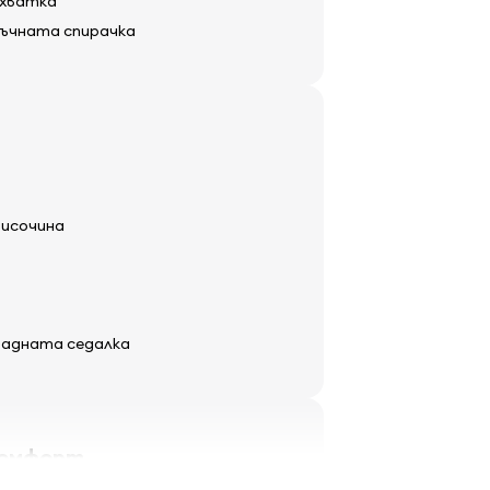
охватка
ръчната спирачка
височина
 задната седалка
комфорт