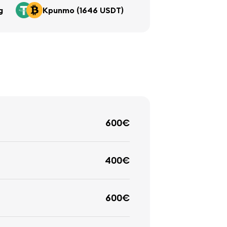
д
Крипто (1646 USDT)
600€
400€
600€