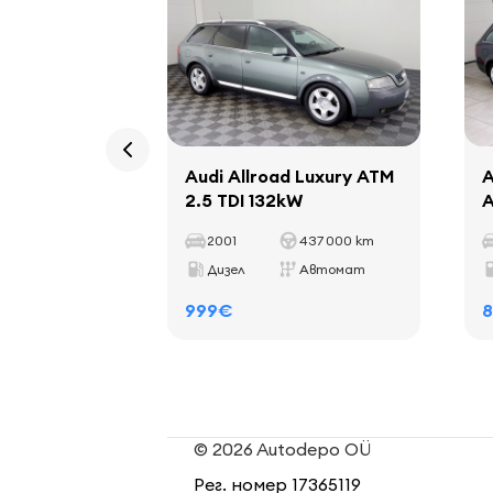
Audi Allroad Luxury ATM
A
2.5 TDI 132kW
A
2001
437 000 km
Дизел
Автомат
999€
© 2026 Autodepo OÜ
Рег. номер 17365119