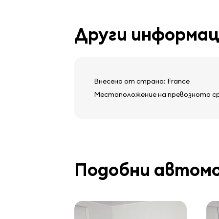
колони
екран
Други информа
компютър на борда
Внесено от страна: France
Местоположение на превозното сред
Подобни автом