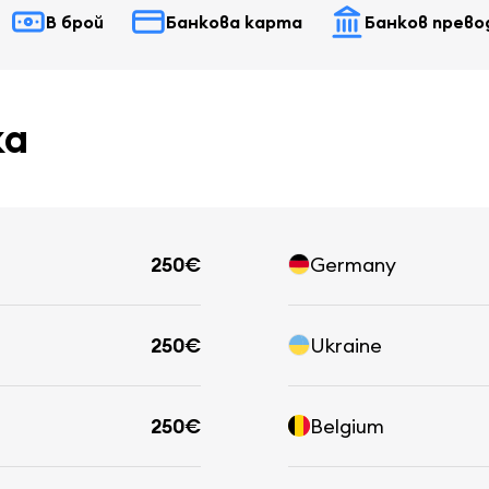
В брой
Банкова карта
Банков прево
ка
250€
Germany
250€
Ukraine
250€
Belgium