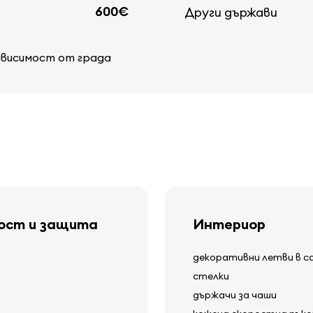
600€
Други държави
ависимост от града
ност и защита
Интериор
декоративни летви в с
стелки
държачи за чаши