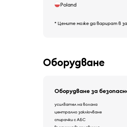
Poland
* Цените може да варират в з
Оборудване
Оборудване за безопас
усилвател на волана
централно заключване
спирачки с АБС