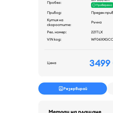
Пробег:
Проверено
Привод:
Преден при
Кутия на
Ръчна
скоростите:
Рег. номер:
221TLX
VIN код:
WF06XXGCC
3499
Цена
Резервирай
Методи на плащане