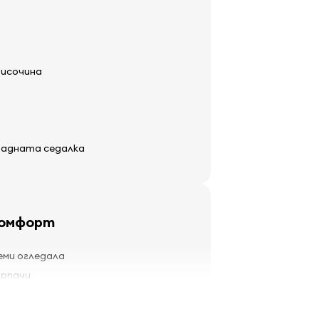
височина
 задната седалка
комфорт
еми огледала
ърпачи