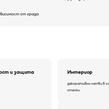
ависимост от града
ност и защита
Интериор
декоративни летви в с
стелки