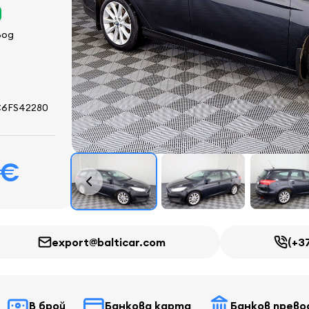
вод
6FS42280
 €
export@balticar.com
(+3
В брой
Банкова карта
Банков прево