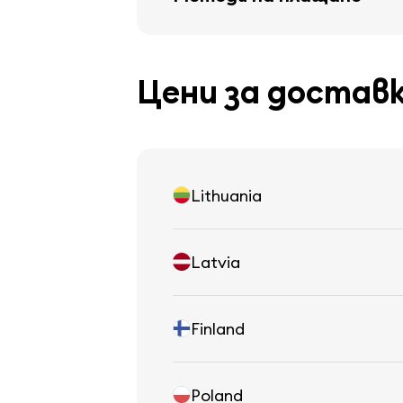
Цени за достав
Lithuania
Latvia
Finland
Poland