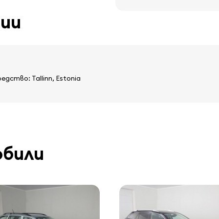
ции
ство: Tallinn, Estonia
обили