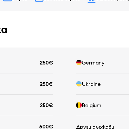
ка
250€
Germany
250€
Ukraine
250€
Belgium
600€
Други държави