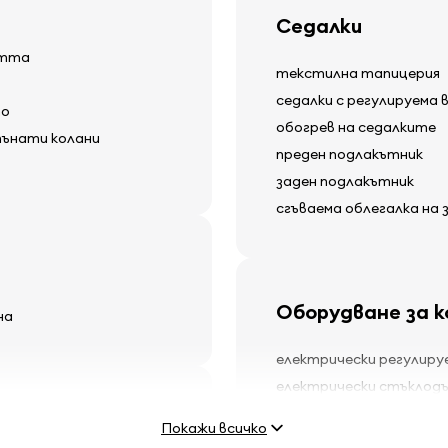
Седалки
стта
текстилна тапицерия
седалки с регулируема 
то
обогрев на седалките
пънати колани
преден подлакътник
заден подлакътник
сгъваема облегалка на
Оборудване за 
на
електрически регулиру
електрически стъклод
круиз контрол
Покажи всичко
местни светлини