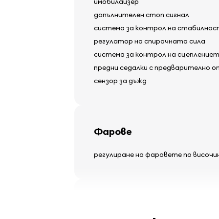
имобилайзер
допълнителен стоп сигнал
система за контрол на стабилно
регулатор на спирачната сила
система за контрол на сцепление
предни седалки с предварително о
сензор за дъжд
Фарове
регулиране на фаровете по височи
Гуми и джанти