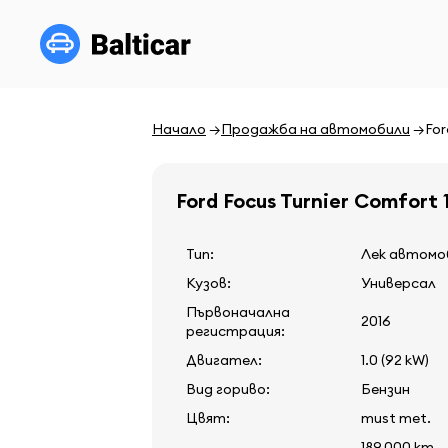
Начало
Продажба на автомобили
For
Ford Focus Turnier Comfort 
Тип:
Лек автомо
Кузов:
Универсал
Първоначална
2016
регистрация:
Двигател:
1.0 (92 kW)
Вид гориво:
Бензин
Цвят:
must met.
189 000 km