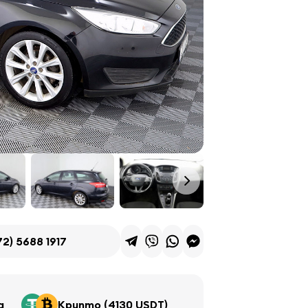
72) 5688 1917
д
Крипто (4130 USDT)