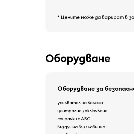
* Цените може да варират в з
Оборудване
Оборудване за безопас
усилвател на волана
централно заключване
спирачки с АБС
въздушна възглавница