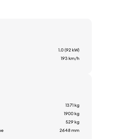
не
1.0 (92 kW)
т
193 km/h
 стъкло
пература
стъкло
1371 kg
1900 kg
529 kg
те
2648 mm