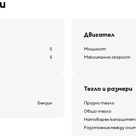
и
сензори за паркиране
Двигател
Друго оборудва
5
Мощност
12v захранваща контак
5
Максимална скорост
отопление на задното
дисплей за външна тем
чистачка на задното 
Тегло и размери
ия
Бензин
Празно тегло
Общо тегло
Натоварен капацитет
Разстояние между оси