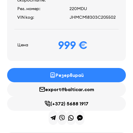
скоростите:
Рег. номер:
220MDU
VIN код:
JHMCM18303C205502
999 €
Цена
Резервирай
export@balticar.com
(+372) 5688 1917