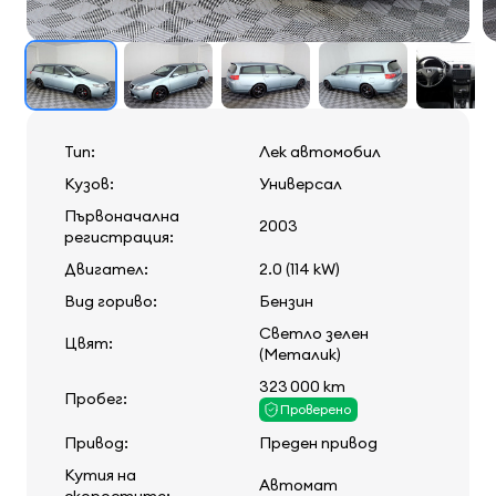
Тип:
Лек автомобил
Кузов:
Универсал
Първоначална
2003
регистрация:
Двигател:
2.0 (114 kW)
Вид гориво:
Бензин
Светло зелен
Цвят:
(Металик)
323 000 km
Пробег:
Проверено
Привод:
Преден привод
Кутия на
Автомат