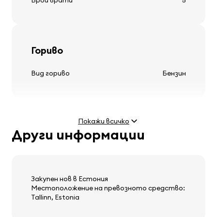
Брой врати
5
Гуми и джанти
Гориво
леки алуминиеви джанти
Вид гориво
Бензин
Волан
Покажи всичко
регулируема кормилна колона
Други информации
Двигател
мултифункционален волан
кожен волан
Мощност
2.0 (114 kW)
Максимална скорост
200 km/h
Закупен нов в Естония
Местоположение на превозното средство:
Tallinn, Estonia
Аудио, видео, комуникация