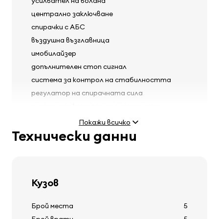
усилвател на волана
централно заключване
спирачки с АБС
въздушна възглавница
имобилайзер
допълнителен стоп сигнал
система за контрол на стабилността
регулатор на спирачната сила
система за контрол на сцеплението
предни седалки с предварително опънати
Покажи всичко
колани
Технически данни
Фарове
Кузов
регулиране на фаровете по височина
Брой места
5