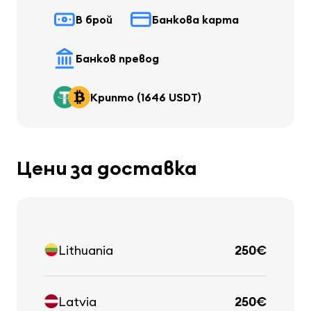
В брой
Банкова карта
Банков превод
Крипто (1646 USDT)
Цени за доставка
Lithuania
250€
Latvia
250€