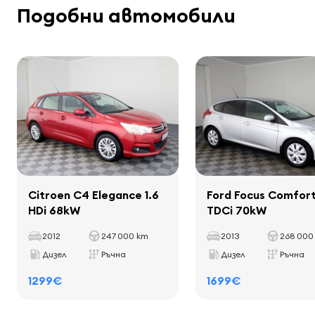
колони
Подобни автомобили
Общо тегло
1830 kg
компютър на борда
Натоварен капацитет
365 kg
Разстояние между осите
2546 mm
Интериор
декоративни летви в салона
стелки
държачи за чаши
Citroen C4 Elegance 1.6
Ford Focus Comfort
кожена скоростна ръкохватка
HDi 68kW
TDCi 70kW
кожена ръкохватка за ръчната спирачка
2012
247 000 km
2013
268 000
Дизел
Ръчна
Дизел
Ръчна
1299€
1699€
Седалки