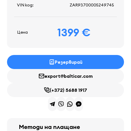
VIN код:
ZAR93700005249745
1399 €
Цена
Резервирай
export@balticar.com
(+372) 5688 1917
Методи на плащане