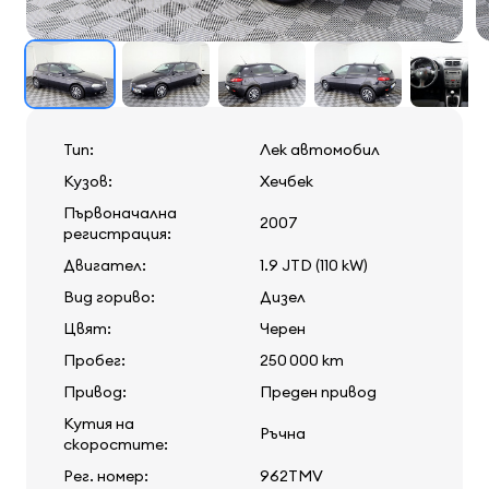
Тип:
Лек автомобил
Кузов:
Хечбек
Първоначална
2007
регистрация:
Двигател:
1.9 JTD (110 kW)
Вид гориво:
Дизел
Цвят:
Черен
Пробег:
250 000 km
Привод:
Преден привод
Кутия на
Ръчна
скоростите:
Рег. номер:
962TMV