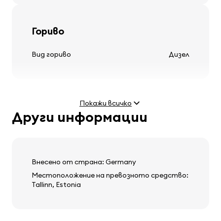
Гуми и джанти
Гориво
капачки за колела
Вид гориво
Дизел
Волан
Покажи всичко
регулируема кормилна колона
Други информации
Двигател
мултифункционален волан
кожен волан
Мощност
1.9 JTD (110 kW)
Внесено от страна: Germany
Местоположение на превозното средство:
Tallinn, Estonia
Аудио, видео, комуникация
Тегло и размери
стерео
Празно тегло
1465 kg