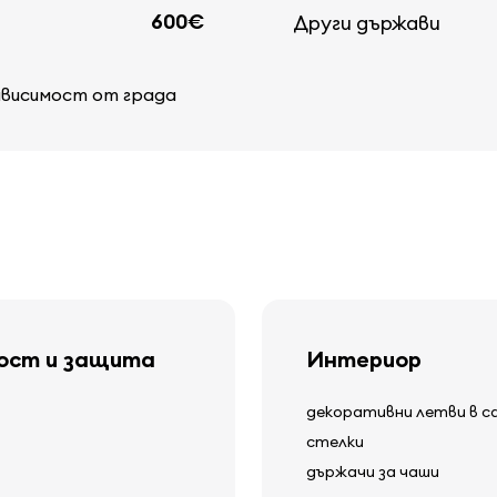
600€
Други държави
ависимост от града
ност и защита
Интериор
декоративни летви в с
стелки
държачи за чаши