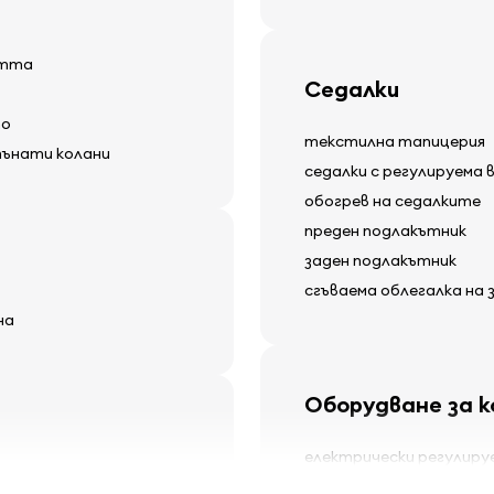
стта
Седалки
то
текстилна тапицерия
пънати колани
седалки с регулируема 
обогрев на седалките
преден подлакътник
заден подлакътник
сгъваема облегалка на
на
Оборудване за 
електрически регулиру
електрически стъклод