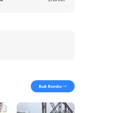
те
2709 mm
Виж всички