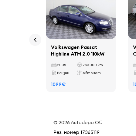
Volkswagen Passat
V
Highline ATM 2.0 110kW
C
2005
266 000 km
Бензин
Автомат
1099€
1
© 2026 Autodepo OÜ
Рег. номер 17365119