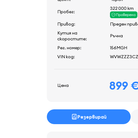
322 000 km
Пробег:
Проверено
Привод:
Преден прив
Кутия на
Ръчна
скоростите:
Рег. номер:
156MGH
VIN код:
WVWZZZ3CZ
899 
Цена
Резервирай