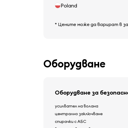
Poland
* Цените може да варират в з
Оборудване
Оборудване за безопас
усилвател на волана
централно заключване
спирачки с АБС