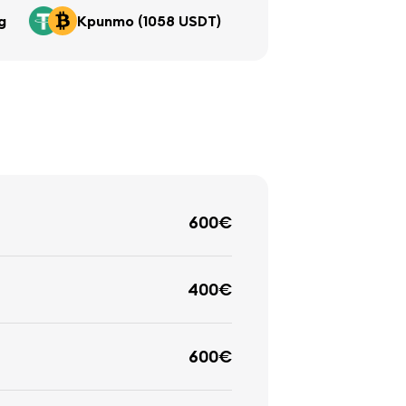
д
Крипто (1058 USDT)
600€
400€
600€