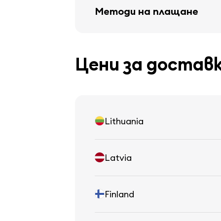
Методи на плащане
Цени за достав
Lithuania
Latvia
Finland