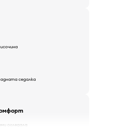
височина
 задната седалка
комфорт
еми огледала
ърпачи