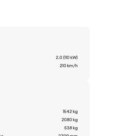
не
2.0 (110 kW)
210 km/h
т
 стъкло
пература
стъкло
1542 kg
2080 kg
538 kg