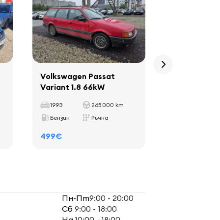
Volkswagen Passat
Volkswagen
Variant 1.8 66kW
Comfortline
1993
265 000 km
2006
Бензин
Ръчна
Бензин
499€
899€
Пн-Пт
9:00 - 20:00
Сб
9:00 - 18:00
Нд
10:00 - 18:00