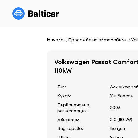
Начало
Продажба на автомобили
Vol
Volkswagen Passat Comfort
110kW
Тип:
Лек автомо
Кузов:
Универсал
Първоначална
2006
регистрация:
Двигател:
2.0 (110 kW)
Вид гориво:
Бензин
Цвят:
Черен