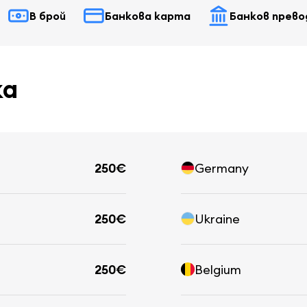
В брой
Банкова карта
Банков прево
ка
250€
Germany
250€
Ukraine
250€
Belgium