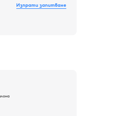
Изпрати запитване
алона