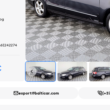
од
6E242274
€
export@balticar.com
(+3