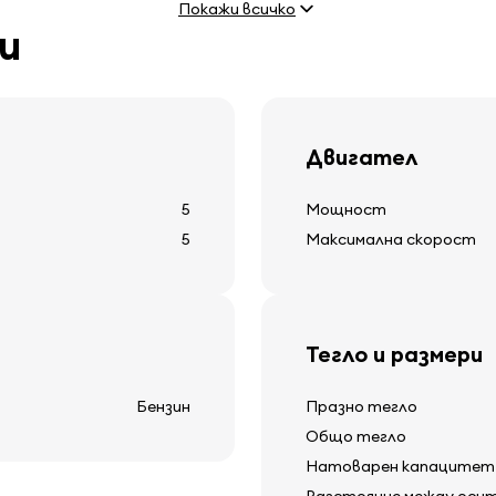
Покажи всичко
потъмнени стъкла
и
круиз контрол
местни светлини
Двигател
Друго оборудва
5
Мощност
5
Максимална скорост
12v захранваща контак
ия
покривни рейки
отопление на задното
дисплей за външна тем
Тегло и размери
чистачка на задното 
Бензин
Празно тегло
Общо тегло
Натоварен капацитет