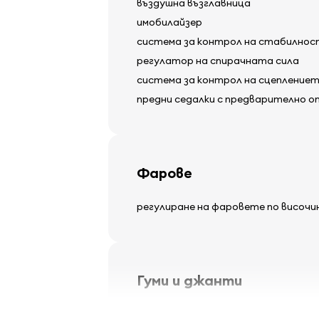
въздушна възглавница
имобилайзер
система за контрол на стабилно
регулатор на спирачната сила
система за контрол на сцепление
предни седалки с предварително о
Фарове
регулиране на фаровете по височи
Гуми и джанти
леки алуминиеви джанти