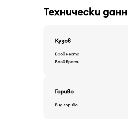
Технически данн
Волан
Кузов
регулируема кормилна колона
Брой места
Брой врати
Аудио, видео, комуникац
стерео
Гориво
колони
компютър на борда
Вид гориво