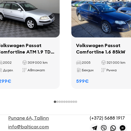
olkswagen Passat
Volkswagen Passat
omfortline ATM 1.9 TDI
Comfortline 1.6 85kW
74kW
2002
309 000 km
2005
321 000 km
Дизел
Автомат
Бензин
Ръчна
299€
599€
Punane 6A, Tallinn
(+372) 5688 1917
info@balticar.com