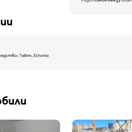
Разстояние между оси
ции
ство: Tallinn, Estonia
обили