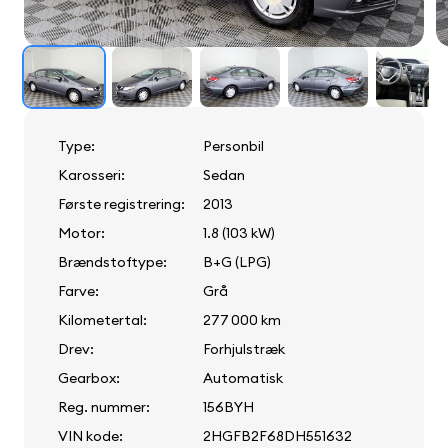
Type:
Personbil
Karosseri:
Sedan
Første registrering:
2013
Motor:
1.8 (103 kW)
Brændstoftype:
B+G (LPG)
Farve:
Grå
Kilometertal:
277 000 km
Drev:
Forhjulstræk
Gearbox:
Automatisk
Reg. nummer:
156BYH
VIN kode:
2HGFB2F68DH551632