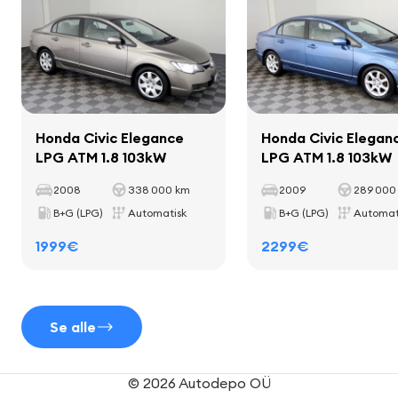
Interiør
Honda Civic Elegance
Honda Civic Elegan
dekorative lister i kabinen
LPG ATM 1.8 103kW
LPG ATM 1.8 103kW
måtte
2008
338 000 km
2009
289 000
kopholdere
B+G (LPG)
Automatisk
B+G (LPG)
Automat
læderbeklædt gearstang
læderbelagt håndbremsegreb
1999€
2299€
Se alle
Sæder
tekstilbetræk
© 2026 Autodepo OÜ