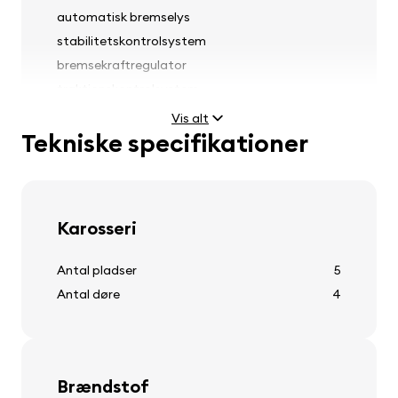
automatisk bremselys
stabilitetskontrolsystem
bremsekraftregulator
traktionskontrolsystem
forreste sæder med sikkerhedsseler pre-
Vis alt
strammere
Tekniske specifikationer
Lygter
Karosseri
tågeforlygter
Antal pladser
5
forlygter højdemotor
Antal døre
4
Dæk og hjul
Brændstof