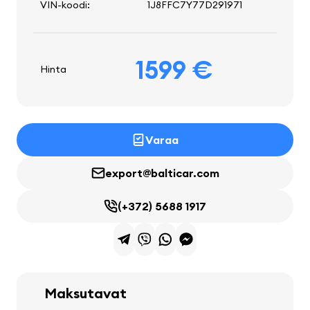
VIN-koodi:
1J8FFC7Y77D291971
1599 €
Hinta
Varaa
export@balticar.com
(+372) 5688 1917
Maksutavat