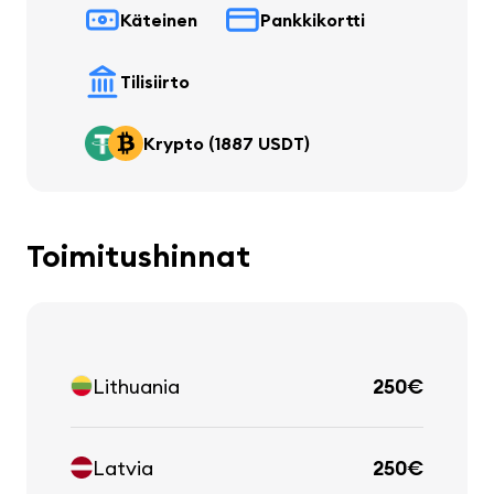
Käteinen
Pankkikortti
Tilisiirto
Krypto (1887 USDT)
Toimitushinnat
Lithuania
250€
Latvia
250€