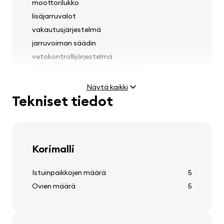
moottorilukko
lisäjarruvalot
vakautusjärjestelmä
jarruvoiman säädin
vetokontrollijärjestelmä
etuistuimien turvavyöennakoijat
Näytä kaikki
Tekniset tiedot
Valot
sumuvalot
Korimalli
ajovalojen korkeuden säätö
Istuinpaikkojen määrä
5
Ovien määrä
5
Renkaat ja vanteet