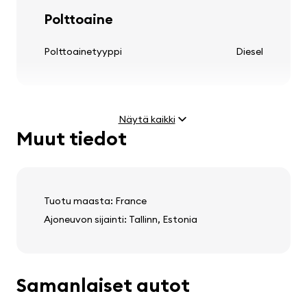
kevytmetallivanteet
Polttoaine
Polttoainetyyppi
Diesel
Ohjauspyörä
säädettävä ohjauspylväs
Näytä kaikki
Muut tiedot
monitoiminen ohjauspyörä
Moottori
nahkainen ohjauspyörä
Teho
2.0 CRD (103 kW)
Huippunopeus
189 km/h
Tuotu maasta: France
Ajoneuvon sijainti: Tallinn, Estonia
Audio, video, viestintä
stereo
Paino ja mitat
kaiuttimet
Samanlaiset autot
Tyhjä paino
1685 kg
matkustajakomputer