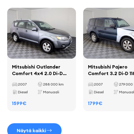
Kokonaispaino
2010 kg
Kantavuus
325 kg
Akseliväli
2635 mm
Sisustus
sisätilan koristelevyt
matot
mukitelineet
Mitsubishi Outlander
Mitsubishi Pajero
nahkainen vaihteenvalitsin
Comfort 4x4 2.0 Di-D
Comfort 3.2 Di-D 1
103kW
nahkainen käsijarrukahva
2007
288 000 km
2007
279 000
Diesel
Manuaali
Diesel
Manuaal
1599€
1799€
Istuimet
nahkaverhoilu
Näytä kaikki
säädettävä istuinkorkeus