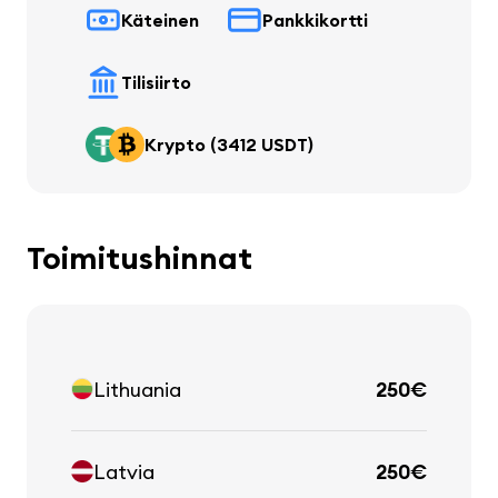
Käteinen
Pankkikortti
Tilisiirto
Krypto (3412 USDT)
Toimitushinnat
Lithuania
250€
Latvia
250€