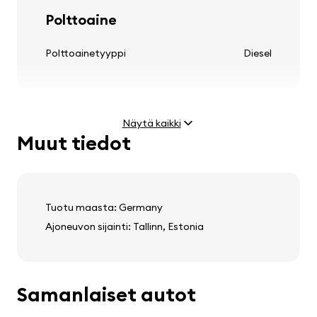
Renkaat ja vanteet
Polttoaine
kevytmetallivanteet
Polttoainetyyppi
Diesel
Näytä kaikki
Ohjauspyörä
Muut tiedot
Moottori
säädettävä ohjauspylväs
Teho
3.0 TDI (171 kW)
monitoiminen ohjauspyörä
Huippunopeus
242 km/h
nahkainen ohjauspyörä
Tuotu maasta: Germany
Ajoneuvon sijainti: Tallinn, Estonia
Paino ja mitat
Audio, video, viestintä
Samanlaiset autot
Tyhjä paino
1900 kg
stereo