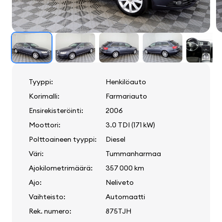
Tyyppi:
Henkilöauto
Korimalli:
Farmariauto
Ensirekisteröinti:
2006
Moottori:
3.0 TDI (171 kW)
Polttoaineen tyyppi:
Diesel
Väri:
Tummanharmaa
Ajokilometrimäärä:
357 000 km
Ajo:
Neliveto
Vaihteisto:
Automaatti
Rek. numero:
875TJH