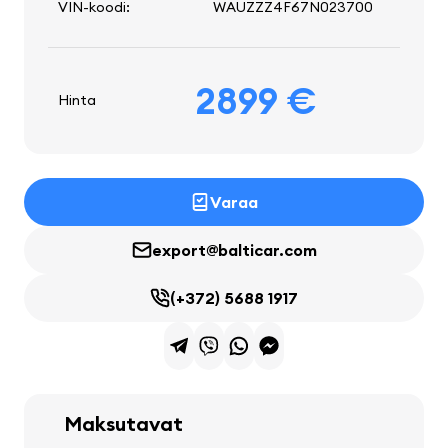
VIN-koodi:
WAUZZZ4F67N023700
2899 €
Hinta
Varaa
export@balticar.com
(+372) 5688 1917
Maksutavat