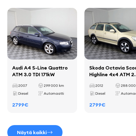
Kokonaispaino
2455 kg
kaiuttimet
Kantavuus
555 kg
näyttö
Akseliväli
2857 mm
matkustajakomputer
Sisustus
Audi A4 S-Line Quattro
Skoda Octavia Sco
sisätilan koristelevyt
ATM 3.0 TDI 171kW
Highline 4x4 ATM 2.
matot
103kW
2007
299 000 km
2012
288 000
mukitelineet
Diesel
Automaatti
Diesel
Automaa
nahkainen vaihteenvalitsin
2799€
2799€
nahkainen käsijarrukahva
Näytä kaikki