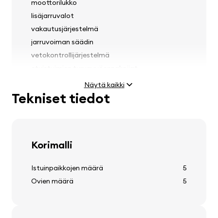
moottorilukko
lisäjarruvalot
vakautusjärjestelmä
jarruvoiman säädin
vetokontrollijärjestelmä
etuistuimien turvavyöennakoijat
sateen tunnistin
Näytä kaikki
Tekniset tiedot
Valot
Korimalli
sumuvalot
ajovalojen korkeuden säätö
Istuinpaikkojen määrä
5
etuajovalojen pesurit
Ovien määrä
5