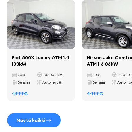
Kantavuus
475 kg
näyttö
Akseliväli
2922 mm
navigaattorijärjestelmä
matkustajakomputer
Sisustus
Fiat 500X Luxury ATM 1.4
Nissan Juke Comfo
103kW
ATM 1.6 86kW
sisätilan koristelevyt
2015
369 000 km
2012
179 000
matot
Bensiini
Automaatti
Bensiini
Automaa
mukitelineet
4999€
4499€
nahkainen vaihteenvalitsin
Näytä kaikki
Istuimet