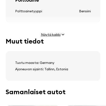
kevytmetallivanteet
Polttoainetyyppi
Bensiini
Näytä kaikki
Ohjauspyörä
Muut tiedot
Moottori
säädettävä ohjauspylväs
Teho
2.8 (150 kW)
monitoiminen ohjauspyörä
Huippunopeus
235 km/h
nahkainen ohjauspyörä
Tuotu maasta: Germany
Ajoneuvon sijainti: Tallinn, Estonia
Paino ja mitat
Audio, video, viestintä
Samanlaiset autot
Tyhjä paino
1805 kg
stereo
Kokonaispaino
2280 kg
kaiuttimet