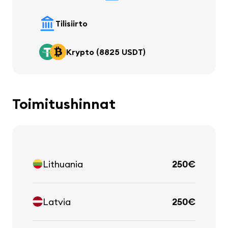
Tilisiirto
Krypto (8825 USDT)
Toimitushinnat
Lithuania
250€
Latvia
250€