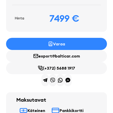
7499 €
Hinta
Varaa
export@balticar.com
(+372) 5688 1917
Maksutavat
Käteinen
Pankkikortti