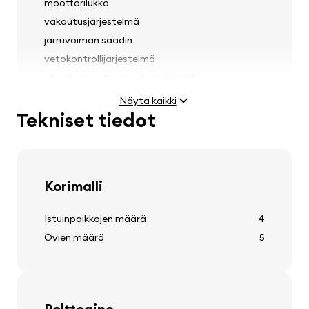
moottorilukko
vakautusjärjestelmä
jarruvoiman säädin
vetokontrollijärjestelmä
etuistuimien turvavyöennakoijat
sateen tunnistin
Näytä kaikki
Tekniset tiedot
Valot
Korimalli
ajovalojen korkeuden säätö
etuajovalojen pesurit
Istuinpaikkojen määrä
4
automaattinen ajovalokytkin
Ovien määrä
5
Renkaat ja vanteet
Polttoaine