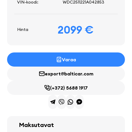
VIN-koodi:
WDC2511221A042853
2099 €
Hinta
Varaa
export@balticar.com
(+372) 5688 1917
Maksutavat