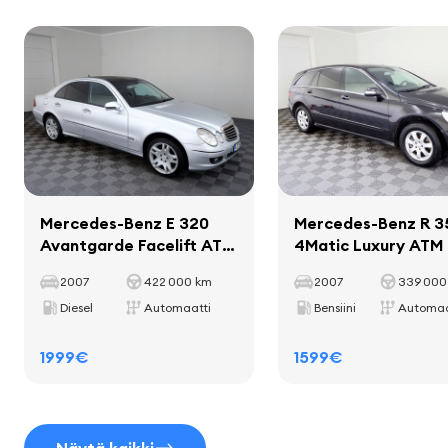
Kokonaispaino
2895 kg
näyttö
Kantavuus
625 kg
navigaattorijärjestelmä
Akseliväli
3215 mm
matkustajakomputer
Sisustus
Mercedes-Benz E 320
Mercedes-Benz R 3
sisätilan koristelevyt
Avantgarde Facelift ATM
4Matic Luxury ATM 
3.0 CDI 165kW
matot
200kW
2007
422 000 km
2007
339 000
mukitelineet
Diesel
Automaatti
Bensiini
Automaa
1999€
1599€
Istuimet
puoliksi nahkaverhoilu