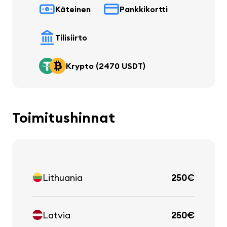
Käteinen
Pankkikortti
Tilisiirto
Krypto (2470 USDT)
Toimitushinnat
Lithuania
250€
Latvia
250€