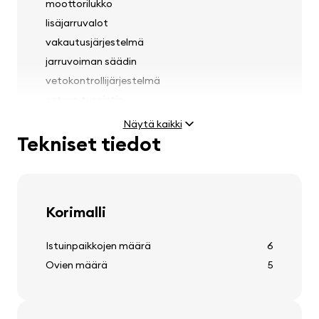
moottorilukko
lisäjarruvalot
vakautusjärjestelmä
jarruvoiman säädin
vetokontrollijärjestelmä
sateen tunnistin
integroitu lastenistuimet
Näytä kaikki
Tekniset tiedot
Valot
Korimalli
sumuvalot
ajovalojen korkeuden säätö
Istuinpaikkojen määrä
6
etuajovalojen pesurit
Ovien määrä
5