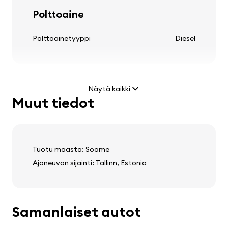
Renkaat ja vanteet
Polttoaine
kevytmetallivanteet
Polttoainetyyppi
Diesel
Näytä kaikki
Ohjauspyörä
Muut tiedot
Moottori
säädettävä ohjauspylväs
Teho
3.0 CDI (165 kW)
monitoiminen ohjauspyörä
Huippunopeus
222 km/h
nahkainen ohjauspyörä
Tuotu maasta: Soome
Ajoneuvon sijainti: Tallinn, Estonia
Paino ja mitat
Audio, video, viestintä
Samanlaiset autot
Tyhjä paino
2270 kg
kaiuttimet