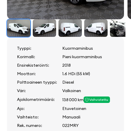
Tyyppi:
Kuormaminibus
Korimalli:
Pieni kuormaminibus
Ensirekisteröinti:
2018
Moottori:
1.6 HDi (55 kW)
Polttoaineen tyyppi:
Diesel
Väri:
Valkoinen
Ajokilometrimäärä:
138 000 km
Vahvistettu
Ajo:
Etuvetoinen
Vaihteisto:
Manuaali
Rek. numero:
022MRY