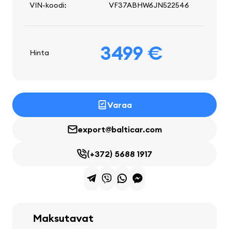
VIN-koodi:
VF37ABHW6JN522546
3499 €
Hinta
Varaa
export@balticar.com
(+372) 5688 1917
Maksutavat