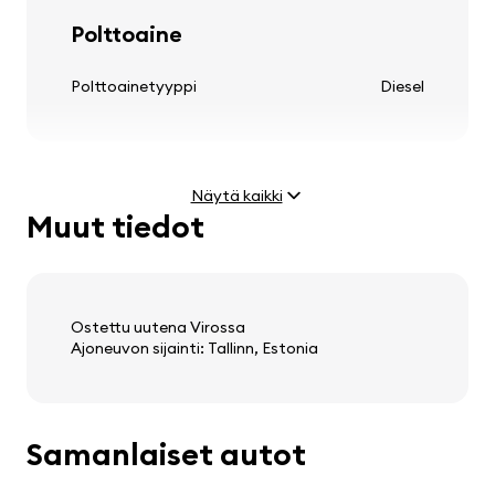
vannekapselit
Polttoaine
Polttoainetyyppi
Diesel
Ohjauspyörä
säädettävä ohjauspylväs
Näytä kaikki
Muut tiedot
Moottori
Teho
1.6 HDi (55 kW)
Audio, video, viestintä
Huippunopeus
158 km/h
Ostettu uutena Virossa
Ajoneuvon sijainti: Tallinn, Estonia
stereo
kaiuttimet
matkustajakomputer
Paino ja mitat
Samanlaiset autot
Tyhjä paino
1485 kg