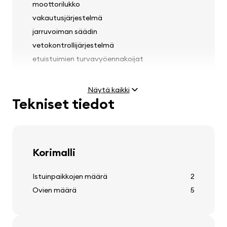
moottorilukko
vakautusjärjestelmä
jarruvoiman säädin
vetokontrollijärjestelmä
etuistuimien turvavyöennakoijat
Näytä kaikki
Tekniset tiedot
Valot
sumuvalot
ajovalojen korkeuden säätö
Korimalli
automaattinen ajovalokytkin
Istuinpaikkojen määrä
2
Ovien määrä
5
Renkaat ja vanteet