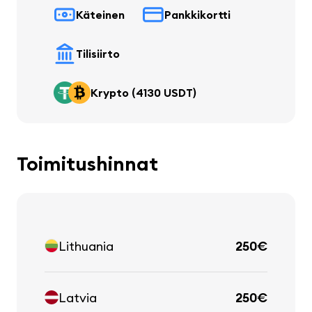
Käteinen
Pankkikortti
Tilisiirto
Krypto (4130 USDT)
Toimitushinnat
Lithuania
250€
Latvia
250€