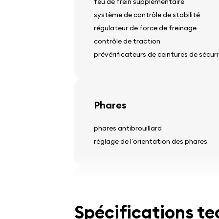
feu de frein supplémentaire
système de contrôle de stabilité
régulateur de force de freinage
contrôle de traction
prévérificateurs de ceintures de sécuri
Phares
phares antibrouillard
réglage de l'orientation des phares
Pneus et jantes
Spécifications t
enjoliveurs de roue