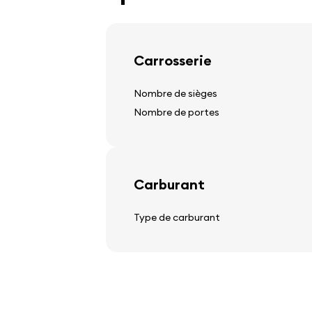
Carrosserie
Volant
Nombre de sièges
colonne de direction réglable
Nombre de portes
volant multifonction
volant en cuir
Carburant
Audio, vidéo, communicat
Type de carburant
stéréo
haut-parleurs
ordinateur de bord