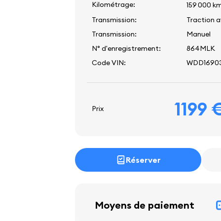
Kilométrage:
159 000 k
Transmission:
Traction 
Transmission:
Manuel
N° d'enregistrement:
864MLK
Code VIN:
WDD16903
1199 
Prix
Réserver
Moyens de paiement