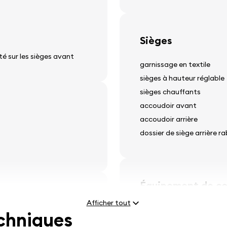
Sièges
té sur les sièges avant
garnissage en textile
sièges à hauteur réglable
sièges chauffants
accoudoir avant
accoudoir arrière
dossier de siège arrière r
Équipement de co
Afficher tout
rétroviseurs réglables él
echniques
lève-vitres électriques