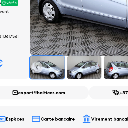
m
Vérifié
avant
11J617361
€
export@balticar.com
(+37
Espèces
Carte bancaire
Virement banca