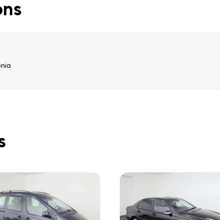
ons
onia
s