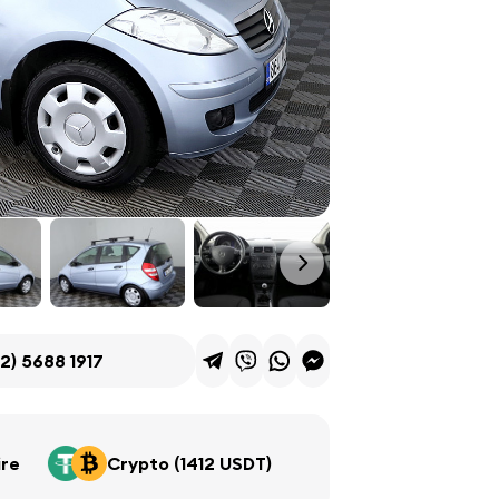
2) 5688 1917
ire
Crypto (1412 USDT)