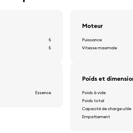
régulateur de vitesse
spots lumineux
Moteur
5
Puissance
Autres équipeme
5
Vitesse maximale
prise 12v
barres de toit
chauffage de la vitre arri
Poids et dimensio
affichage de la températu
ion
nettoyeur de vitre arrière
Essence
Poids à vide
Poids total
Capacité de charge utile
Empattement