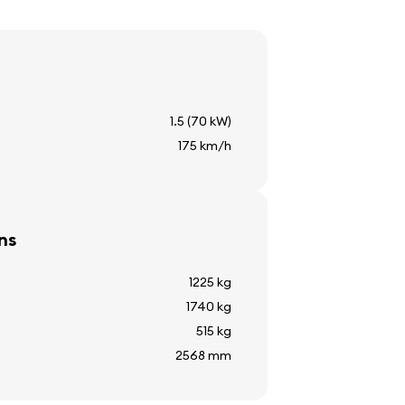
1.5 (70 kW)
nts
175 km/h
ère
ns
re extérieure
1225 kg
1740 kg
515 kg
2568 mm