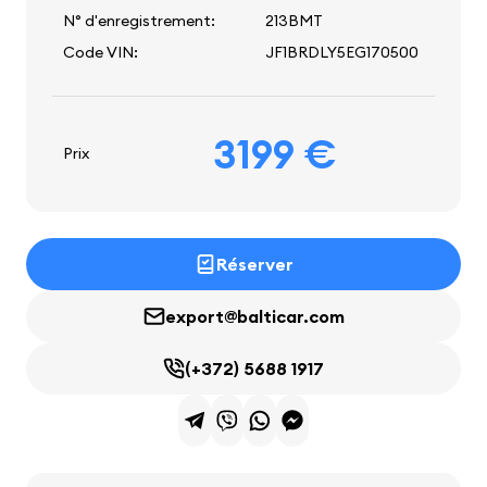
N° d'enregistrement:
213BMT
Code VIN:
JF1BRDLY5EG170500
3199 €
Prix
Réserver
export@balticar.com
(+372) 5688 1917