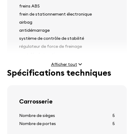
freins ABS
frein de stationnement électronique
airbag
antidémarrage
système de contrôle de stabilité
régulateur de force de freinage
contrôle de traction
prévérificateurs de ceintures de sécurité sur les
Afficher tout
sièges avant
Spécifications techniques
Phares
Carrosserie
phares antibrouillard
Nombre de sièges
5
réglage de l'orientation des phares
Nombre de portes
5
lave-phares avant