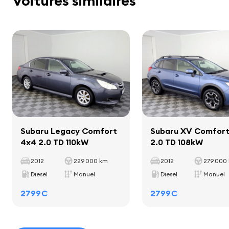
Voitures similaires
Poids à vide
1699 kg
stéréo
Poids total
2130 kg
haut-parleurs
Capacité de charge utile
431 kg
écran
Empattement
2745 mm
ordinateur de bord
Intérieur
Subaru Legacy Comfort
Subaru XV Comfor
4x4 2.0 TD 110kW
2.0 TD 108kW
lamelles décoratives dans l'habitacle
2012
229 000 km
2012
279 000
tapis
Diesel
Manuel
Diesel
Manuel
porte-gobelets
2799€
2799€
levier de vitesse en cuir