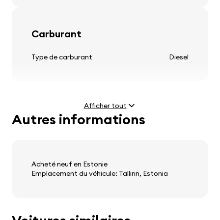
Carburant
Pneus et jantes
Type de carburant
Diesel
jantes en alliage léger
Afficher tout
Autres informations
Volant
Moteur
colonne de direction réglable
Puissance
2.0 D (110 kW)
volant multifonction
Vitesse maximale
195 km/h
Acheté neuf en Estonie
volant en cuir
Emplacement du véhicule: Tallinn, Estonia
Poids et dimensions
Audio, vidéo, communication