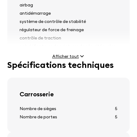
airbag
antidémarrage
système de contrôle de stabilité
régulateur de force de freinage
contrôle de traction
prévérificateurs de ceintures de sécurité sur les
sièges avant
Afficher tout
Spécifications techniques
Phares
Carrosserie
phares antibrouillard
réglage de l'orientation des phares
Nombre de sièges
5
Nombre de portes
5