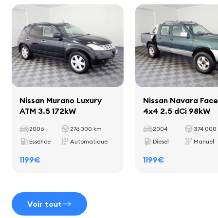
écran
Capacité de charge utile
397 kg
système de navigation
Empattement
2824 mm
ordinateur de bord
Intérieur
Nissan Murano Luxury
Nissan Navara Facel
ATM 3.5 172kW
4x4 2.5 dCi 98kW
lamelles décoratives dans l'habitacle
2006
276 000 km
2004
374 000
tapis
Essence
Automatique
Diesel
Manuel
porte-gobelets
levier de vitesse en cuir
1199€
1199€
Voir tout
Sièges