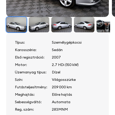
Típus:
Személygépkocsi
Karosszéria:
Sedán
Első regisztráció:
2007
Motor:
2.7 HDi (150 kW)
Üzemanyag típus:
Dízel
Szín:
Világosszürke
Futásteljesítmény:
209 000 km
Meghajtás:
Előre hajtás
Sebességváltó:
Automata
Reg. szám:
283MNM