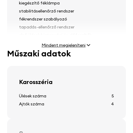
kiegészítő féklámpa
stabilitásellenőrző rendszer
fékrendszer szabályozó
tapadás-ellenőrző rendszer
első ülések biztonsági öv előfeszítők
Mindent megjeleníteni
Műszaki adatok
Fények
ködlámpák
Karosszéria
fényszóró magasságállítás
Ülések száma
5
Ajtók száma
4
Gumik és kerekek
könnyűfém kerekek