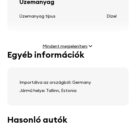
Üzemanyag
Üzemanyag típus
Dízel
Kormánykerék
állítható kormánymű
Mindent megjeleníteni
Egyéb információk
multifunkciós kormánykerék
Motor
bőr kormánykerék
Teljesítmény
2.7 HDi (150 kW)
Legnagyobb sebesség
230 km/h
Importálva az országból: Germany
Jármű helye: Tallinn, Estonia
Audio, video, kommunikáció
sztereó
Súly és méretek
hangszórók
Hasonló autók
Üres tömeg
1839 kg
fedélzeti számítógép
Teljes tömeg
2203 kg