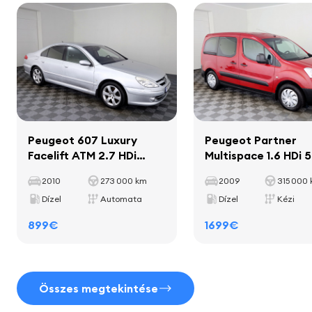
Hasznos teherkapacitás
364 kg
Tengelytáv
2800 mm
Belső tér
díszítő léc a belső térben
szőnyegek
pohártartó
Peugeot 607 Luxury
Peugeot Partner
bőr váltókar
Facelift ATM 2.7 HDi
Multispace 1.6 HDi
150kW
bőr borítású kézifékkar
2010
273 000 km
2009
315 000
Dízel
Automata
Dízel
Kézi
899€
1699€
Ülések
bőr belső tér
Összes megtekintése
elektrikusan állítható ülések