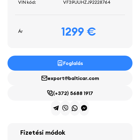
VIN kód:
VF39UUHZJ92228764
1299 €
Ár
Foglalás
export@balticar.com
(+372) 5688 1917
Fizetési módok