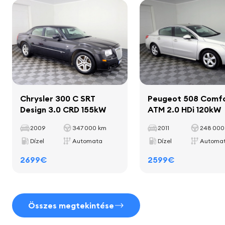
Hasznos teherkapacitás
475 kg
hangszórók
Tengelytáv
3050 mm
mélynyomó
képernyő
fedélzeti számítógép
Chrysler 300 C SRT
Peugeot 508 Comf
Design 3.0 CRD 155kW
ATM 2.0 HDi 120kW
Belső tér
2009
347 000 km
2011
248 000
díszítő léc a belső térben
Dízel
Automata
Dízel
Automa
szőnyegek
2699€
2599€
pohártartó
bőr váltókar
bőr borítású kézifékkar
Összes megtekintése