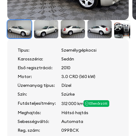
Típus:
Személygépkocsi
Karosszéria:
Sedán
Első regisztráció:
2010
Motor:
3.0 CRD (160 kW)
Üzemanyag típus:
Dízel
Szín:
Szürke
Futásteljesítmény:
312 000 km
Ellenőrzött
Meghajtás:
Hátsó hajtás
Sebességváltó:
Automata
Reg. szám:
099BCK