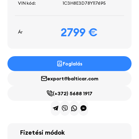
VIN kód:
1C3H8E3D78Y117695
2799 €
Ár
Foglalás
export@balticar.com
(+372) 5688 1917
Fizetési módok