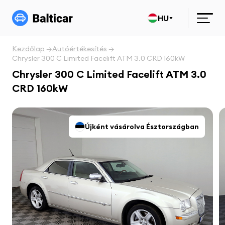
HU
Kezdőlap
Autóértékesítés
Chrysler 300 C Limited Facelift ATM 3.0 CRD 160kW
Chrysler 300 C Limited Facelift ATM 3.0
CRD 160kW
Újként vásárolva Észtországban