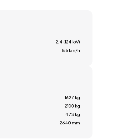
2.4 (124 kW)
185 km/h
e
o
a esterna
1627 kg
riore
2100 kg
473 kg
2640 mm