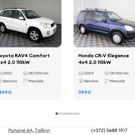
oyota RAV4 Comfort
Honda CR-V Elegance
x4 2.0 110kW
4x4 2.0 110kW
2002
287 000 km
2003
174 000 km
Benzina
Manuale
Benzina
Manuale
499€
1199€
Punane 6A, Tallinn
(+372) 5688 1917