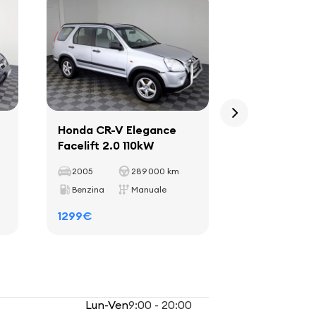
Honda CR-V Elegance
Toyota RAV
Facelift 2.0 110kW
4x4 2.0 110
2005
289 000 km
2002
Benzina
Manuale
Benzina
1299€
1499€
Lun-Ven
9:00 - 20:00