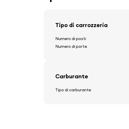
Tipo di carrozzeria
Volante
Numero di posti
colonna sterzo regolabile
Numero di porte
volante multifunzione
Carburante
Audio, video, comunicazio
Tipo di carburante
stereo
altoparlanti
computer di bordo