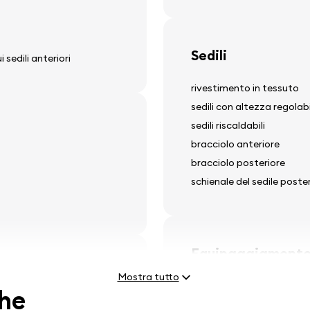
Sedili
 sedili anteriori
rivestimento in tessuto
sedili con altezza regolab
sedili riscaldabili
bracciolo anteriore
bracciolo posteriore
schienale del sedile poster
Equipaggiamento
Mostra tutto
specchietti regolabili ele
che
alzavetro elettrici