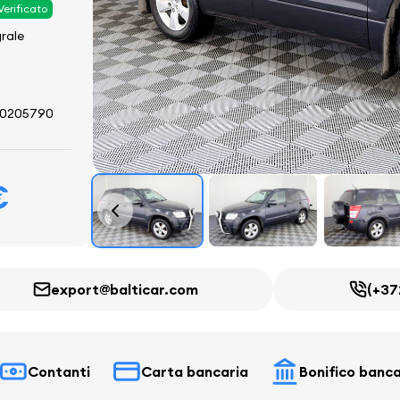
Verificato
grale
0205790
€
export@balticar.com
(+37
Contanti
Carta bancaria
Bonifico banca