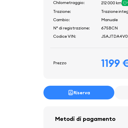
Chilometraggio:
212 000 km
Trazione:
Trazione inte
Cambio:
Manuale
N° di registrazione:
675BCN
Codice VIN:
JSAJTDA4V0
1199 
Prezzo
Riserva
Metodi di pagamento