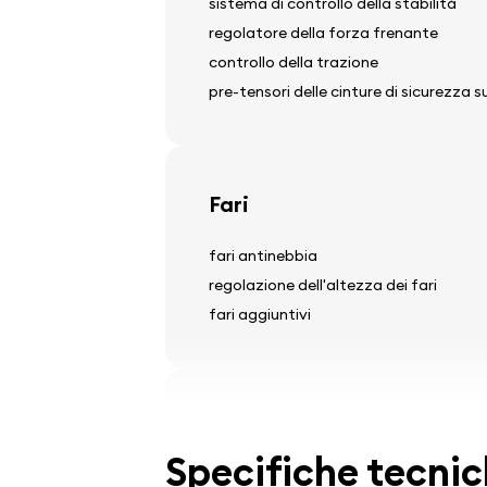
sistema di controllo della stabilità
regolatore della forza frenante
controllo della trazione
pre-tensori delle cinture di sicurezza sui
Fari
fari antinebbia
regolazione dell'altezza dei fari
fari aggiuntivi
Pneumatici e cerchi
Specifiche tecni
cerchi in lega leggera