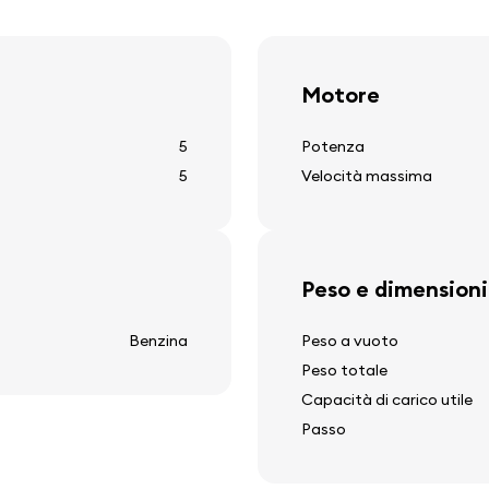
vetri oscurati
fari direzionali
sensori di parcheggio
Motore
5
Potenza
5
Velocità massima
Altre attrezzatur
presa 12v
gancio traino
Peso e dimensioni
ne
riscaldamento del lunott
display della temperatur
Benzina
Peso a vuoto
pulitore del lunotto poste
Peso totale
Capacità di carico utile
Passo