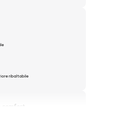
ile
iore ribaltabile
 comfort
ttricamente