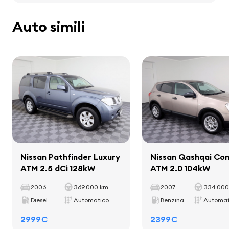
Peso totale
2980 kg
stereo
Capacità di carico utile
645 kg
Auto simili
altoparlanti
Passo
2852 mm
computer di bordo
Interno
listelli decorativi all'interno della cabina
tappetini
Nissan Pathfinder Luxury
Nissan Qashqai Co
portabicchieri
ATM 2.5 dCi 128kW
ATM 2.0 104kW
leva del cambio in pelle
2006
maniglia del freno a mano in pelle
369 000 km
2007
334 000
Diesel
Automatico
Benzina
Automat
2999€
2399€