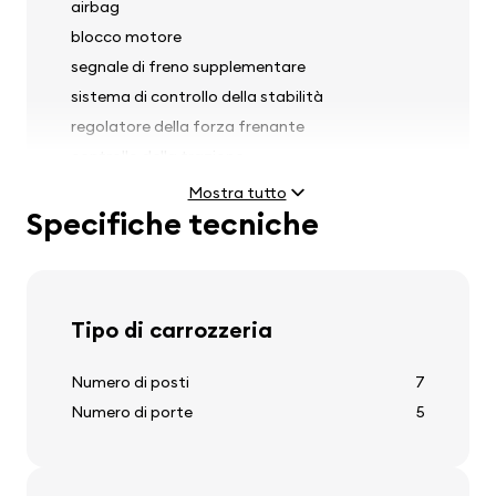
airbag
blocco motore
segnale di freno supplementare
sistema di controllo della stabilità
regolatore della forza frenante
controllo della trazione
pre-tensori delle cinture di sicurezza sui sedili
Mostra tutto
anteriori
Specifiche tecniche
sensore della pioggia
Tipo di carrozzeria
Fari
Numero di posti
7
fari antinebbia
Numero di porte
5
regolazione dell'altezza dei fari
lavacristalli fari anteriori