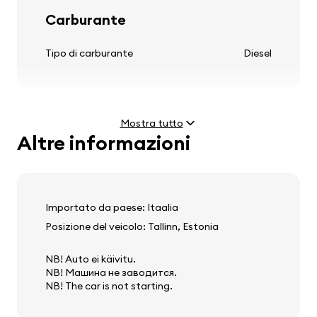
Carburante
Pneumatici e cerchi
Tipo di carburante
Diesel
cerchi in lega leggera
Mostra tutto
Altre informazioni
Motore
Volante
Potenza
3.0 dCi (170 kW)
colonna sterzo regolabile
Velocità massima
200 km/h
Importato da paese: Itaalia
volante multifunzione
Posizione del veicolo: Tallinn, Estonia
volante in pelle
NB! Auto ei käivitu.
Peso e dimensioni
NB! Машина не заводится.
NB! The car is not starting.
Audio, video, comunicazione
Peso a vuoto
2335 kg