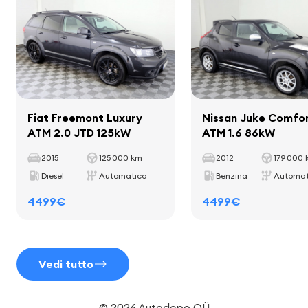
altoparlanti
Passo
2570 mm
schermo
computer di bordo
Fiat Freemont Luxury
Nissan Juke Comfo
Interno
ATM 2.0 JTD 125kW
ATM 1.6 86kW
2015
125 000 km
2012
179 000
listelli decorativi all'interno della cabina
Diesel
Automatico
Benzina
Automat
tappetini
4499€
4499€
portabicchieri
leva del cambio in pelle
Vedi tutto
Sedili
© 2026 Autodepo OÜ