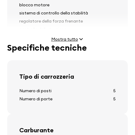
blocco motore
sistema di controllo della stabilità
regolatore della forza frenante
controllo della trazione
pre-tensori delle cinture di sicurezza sui sedili
Mostra tutto
anteriori
Specifiche tecniche
sensore della pioggia
Tipo di carrozzeria
Fari
Numero di posti
5
fari antinebbia
Numero di porte
5
regolazione dell'altezza dei fari
interruttore automatico luci
Carburante