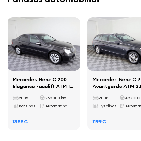
Tuščia masė
1495 kg
stereo
Bendras svoris
1920 kg
garsiakalbiai
Krovos talpa
425 kg
kelionės kompiuteris
Atstumas tarp ašių
2690 mm
Interjeras
Mercedes-Benz C 200
Mercedes-Benz C 2
dekoratyvinės juostos salone
Elegance Facelift ATM 1.8
Avantgarde ATM 2.1
Kompressor 120kW
kilimėliai
125kW
2005
266 000 km
2008
487 000
puodelių laikikliai
Benzinas
Automatinė
Dyzelinas
Automat
perjungimo svirtis, aptraukta oda
rankenos užraktas su oda
1399€
1199€