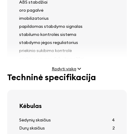
ABS stabdžiai
oro pagalvė
imobilizatorius
papildomas stabdymo signalas
stabilumo kontrolės sistema
stabdymo jėgos reguliatorius
priekinio sukibimo kontrolė
priekiniai saugos diržų įtempikliai
lietaus jutiklis
Rodyti viską
Techninė specifikacija
Šviesos
Kėbulas
rūko žibintai
žibintų aukščio reguliatorius
Sėdynių skaičius
4
priekiniai žibintų plovimo įrenginiai
Durų skaičius
2