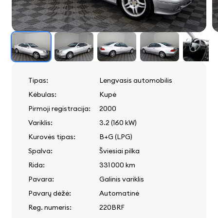
Tipas:
Lengvasis automobilis
Kėbulas:
Kupė
Pirmoji registracija:
2000
Variklis:
3.2 (160 kW)
Kurovės tipas:
B+G (LPG)
Spalva:
Šviesiai pilka
Rida:
331 000 km
Pavara:
Galinis variklis
Pavarų dėžė:
Automatinė
Reg. numeris:
220BRF