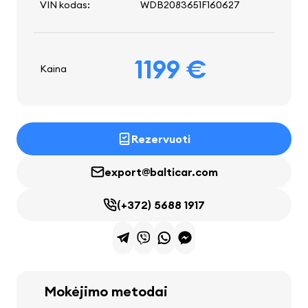
VIN kodas:
WDB2083651F160627
1199 €
Kaina
Rezervuoti
export@balticar.com
(+372) 5688 1917
Mokėjimo metodai