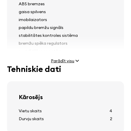
ABS bremzes
gaisa spilvens
imobilaizators
papildu bremžu signāls
stabilitātes kontroles sistēma
bremžu spēka regulators
pretslīdēšanas sistēma
priekšējo sēdekļu drošības jostu
Parādīt visu
priekšspriegošanas ierīces
Tehniskie dati
Gaismas
Kārosējs
miglas lukturi
Vietu skaits
4
lukturu pozīcijas korektors
Durvju skaits
2
priekšējo lukturu mazgātāji