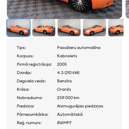
Tips:
Pasažieru automašīna
Korpuss:
Kabriolets
Pirmā reģistrācija:
2005
Dzinējs:
4.3 (210 kW)
Degviela veids:
Benzīns
Krāsa:
Oranžs
Nobraukums:
239 000 km
Piedziņa:
Aizmugurējais piedziņas
Pārnesumkārba:
Automātiskā
Reģ. numurs:
816MPF