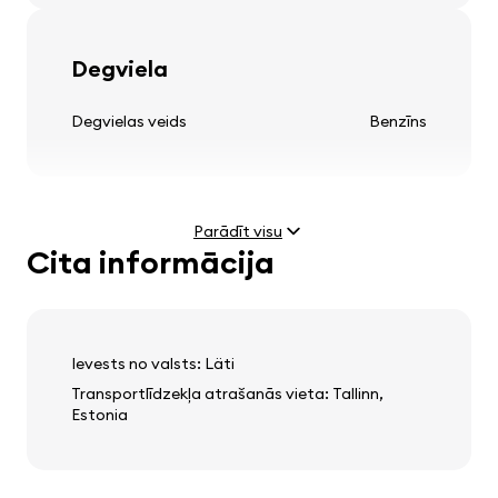
Degviela
Riepas un diski
Degvielas veids
Benzīns
vieglmetāla diski
Parādīt visu
Cita informācija
Stūre
Dzinējs
daudzfunkcionāls stūres rats
Jauda
4.3 (210 kW)
ādas stūres rats
Maksimālais ātrums
250 km/h
Ievests no valsts: Läti
Transportlīdzekļa atrašanās vieta: Tallinn,
Estonia
Audio, video, komunikācija
Svars un izmēri