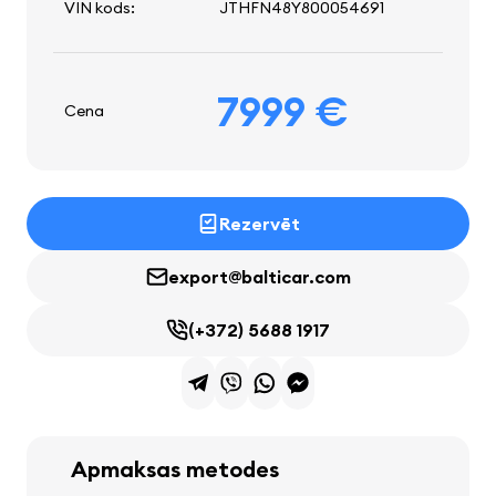
VIN kods:
JTHFN48Y800054691
7999 €
Cena
Rezervēt
export@balticar.com
(+372) 5688 1917
Apmaksas metodes