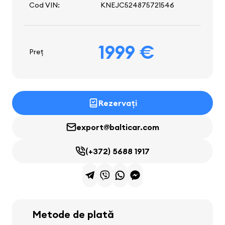
Cod VIN:
KNEJC524875721546
1999 €
Preț
Rezervați
export@balticar.com
(+372) 5688 1917
Metode de plată