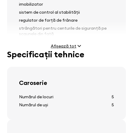
imobilizator
sistem de control al stabilității
regulator de forță de frânare
strângători pentru centurile de siguranță pe
scaunele din față
Afișează tot
Specificații tehnice
Faruri
faruri antineblină
Caroserie
reglaj faruri
spălători faruri față
Numărul de locuri
5
Numărul de uși
5
Anvelope și jante