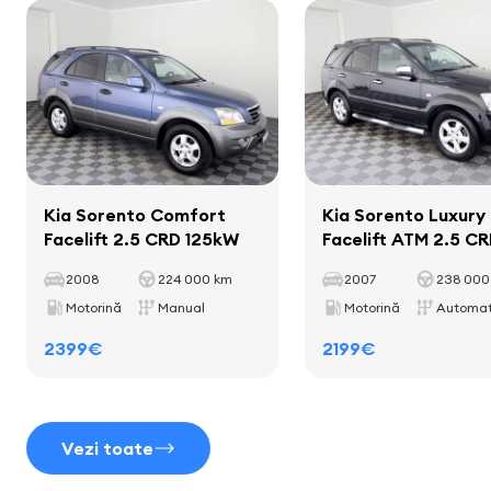
sistem de navigație
Capacitatea de încărcare utilă
474 kg
computer de bord
Distanța dintre axe
2710 mm
Interior
Kia Sorento Comfort
Kia Sorento Luxury
fâșii decorative în salon
Facelift 2.5 CRD 125kW
Facelift ATM 2.5 CR
125kW
mănuși
2008
224 000 km
2007
238 000
suporturi pentru cești
Motorină
Manual
Motorină
Automa
manetă de schimbator de viteze din piele
2399€
2199€
mânerul frânei de mână acoperit cu piele
Vezi toate
Scaune