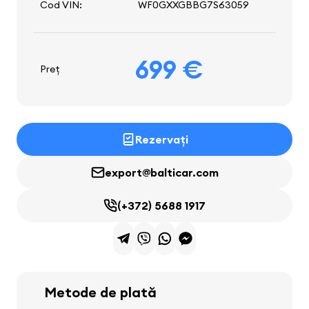
Cod VIN:
WF0GXXGBBG7S63059
699 €
Preț
Rezervați
export@balticar.com
(+372) 5688 1917
Metode de plată