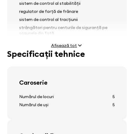
sistem de control al stabilității
regulator de forță de frânare
sistem de control al tracțiunii
strângători pentru centurile de siguranță pe
scaunele din față
senzor de ploaie
Afișează tot
Specificații tehnice
Faruri
Caroserie
faruri antineblină
reglaj faruri
Numărul de locuri
5
Numărul de uși
5
Anvelope și jante