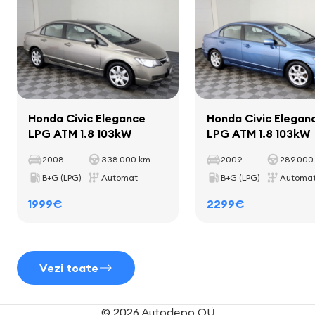
computer de bord
Distanța dintre axe
2620 mm
Interior
Honda Civic Elegance
Honda Civic Elegan
fâșii decorative în salon
LPG ATM 1.8 103kW
LPG ATM 1.8 103kW
mănuși
2008
338 000 km
2009
289 000
suporturi pentru cești
B+G (LPG)
Automat
B+G (LPG)
Automa
manetă de schimbator de viteze din piele
1999€
2299€
mânerul frânei de mână acoperit cu piele
Vezi toate
Scaune
© 2026 Autodepo OÜ
tapiserie textilă