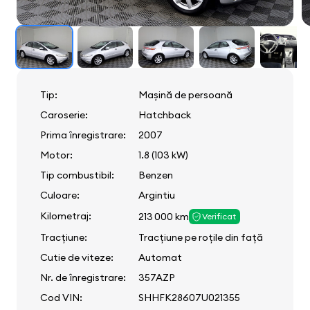
Tip:
Mașină de persoană
Caroserie:
Hatchback
Prima înregistrare:
2007
Motor:
1.8 (103 kW)
Tip combustibil:
Benzen
Culoare:
Argintiu
Kilometraj:
213 000 km
Verificat
Tracțiune:
Tracțiune pe roțile din față
Cutie de viteze:
Automat
Nr. de înregistrare:
357AZP
Cod VIN:
SHHFK28607U021355