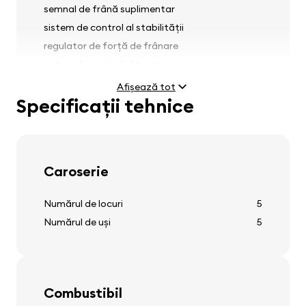
semnal de frână suplimentar
sistem de control al stabilității
regulator de forță de frânare
sistem de control al tracțiunii
strângători pentru centurile de siguranță pe
Afișează tot
scaunele din față
Specificații tehnice
Faruri
Caroserie
faruri antineblină
Numărul de locuri
5
reglaj faruri
Numărul de uși
5
spălători faruri față
Combustibil