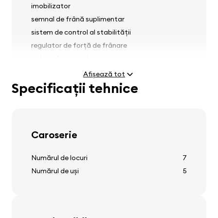
imobilizator
semnal de frână suplimentar
sistem de control al stabilității
regulator de forță de frânare
sistem de control al tracțiunii
strângători pentru centurile de siguranță pe
Afișează tot
scaunele din față
Specificații tehnice
Faruri
Caroserie
faruri antineblină
Numărul de locuri
7
reglaj faruri
Numărul de uși
5
spălători faruri față