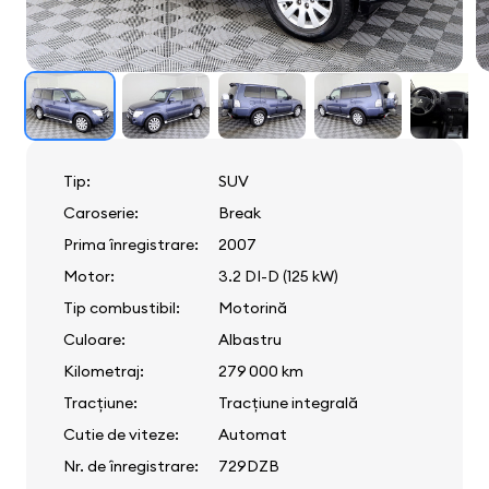
Tip:
SUV
Caroserie:
Break
Prima înregistrare:
2007
Motor:
3.2 DI-D (125 kW)
Tip combustibil:
Motorină
Culoare:
Albastru
Kilometraj:
279 000 km
Tracțiune:
Tracțiune integrală
Cutie de viteze:
Automat
Nr. de înregistrare:
729DZB