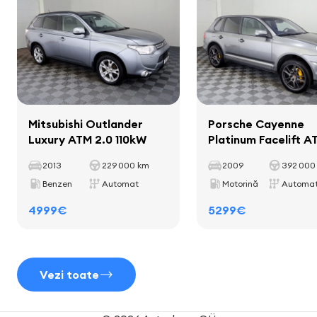
amplificator stereo
Capacitatea de încărcare utilă
700 kg
boxe
Distanța dintre axe
2780 mm
subwoofer
ecran
computer de bord
Mitsubishi Outlander
Porsche Cayenne
Luxury ATM 2.0 110kW
Platinum Facelift A
TDI 176kW
2013
229 000 km
2009
392 000
Interior
Benzen
Automat
Motorină
Automa
mănuși
4999€
5299€
Vezi toate
Scaune
tapiserie din piele