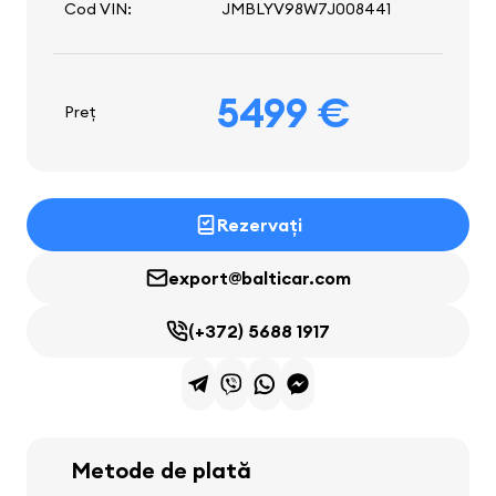
Cod VIN:
JMBLYV98W7J008441
5499 €
Preț
Rezervați
export@balticar.com
(+372) 5688 1917
Metode de plată