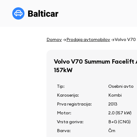
Domov
Prodaja avtomobilov
Volvo V70
Volvo V70 Summum Facelift
157kW
Tip:
Osebni avto
Karoserija:
Kombi
Prva registracija:
2013
Motor:
2.0 (157 kW)
Vrsta goriva:
B+G (CNG)
Barva:
Črn