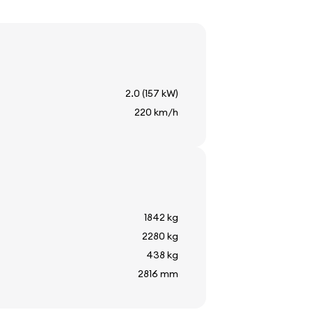
2.0 (157 kW)
220 km/h
a
re
1842 kg
2280 kg
438 kg
2816 mm