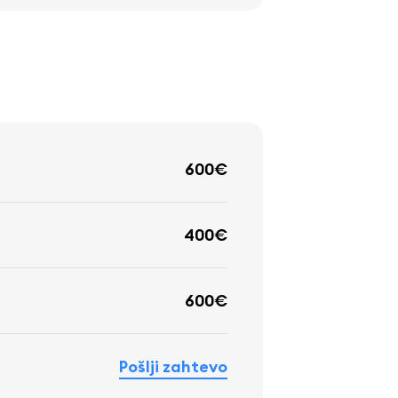
600€
400€
600€
Pošlji zahtevo