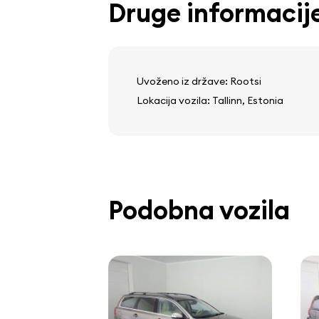
Druge informacij
računalnik na krovu
Uvoženo iz države: Rootsi
Lokacija vozila: Tallinn, Estonia
Podobna vozila