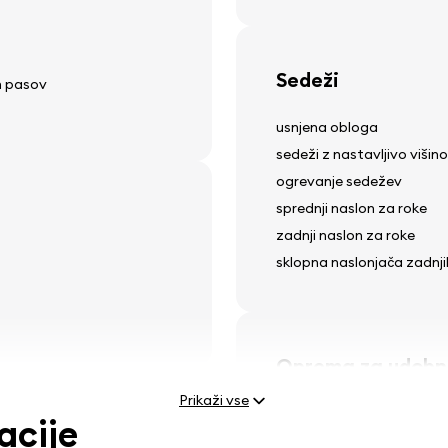
Sedeži
ih pasov
usnjena obloga
sedeži z nastavljivo višino
ogrevanje sedežev
sprednji naslon za roke
zadnji naslon za roke
sklopna naslonjača zadnj
Oprema za udobn
Prikaži vse
električno nastavljivi ogle
acije
električni dvigalo za okna