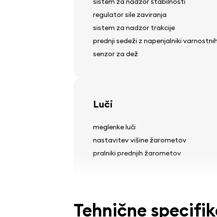
sistem za nadzor stabilnosti
regulator sile zaviranja
sistem za nadzor trakcije
prednji sedeži z napenjalniki varnostn
senzor za dež
Luči
meglenke luči
nastavitev višine žarometov
pralniki prednjih žarometov
Pnevmatike in platišča
Tehnične specifik