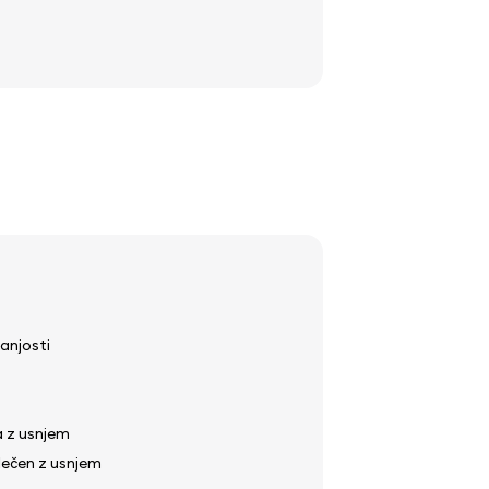
anjosti
a z usnjem
lečen z usnjem