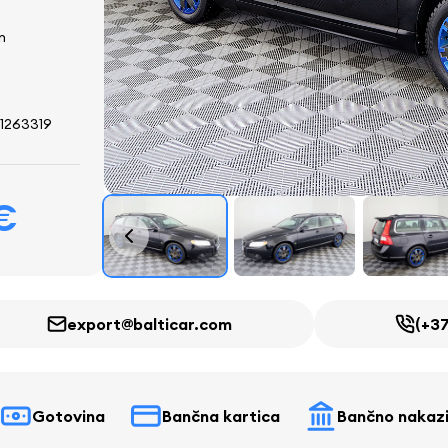
n
1263319
€
export@balticar.com
(+37
Gotovina
Bančna kartica
Bančno nakazi