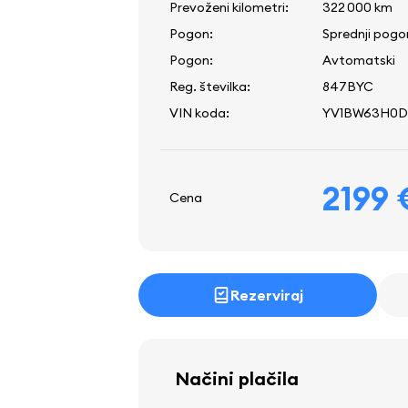
Prevoženi kilometri:
322 000 km
Pogon:
Sprednji pogo
Pogon:
Avtomatski
Reg. številka:
847BYC
VIN koda:
YV1BW63H0D
2199 
Cena
Rezerviraj
Načini plačila