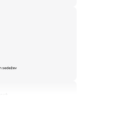
ih sedežev
ost
dali