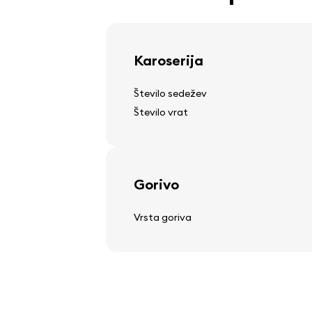
lahki litinski platišči
Karoserija
Volan
Število sedežev
Število vrat
nastavljiv volanski drog
večfunkcijski volan
usnjen volan
Gorivo
Vrsta goriva
Avdio, video, komunikacij
stereo
zvočniki
zaslon