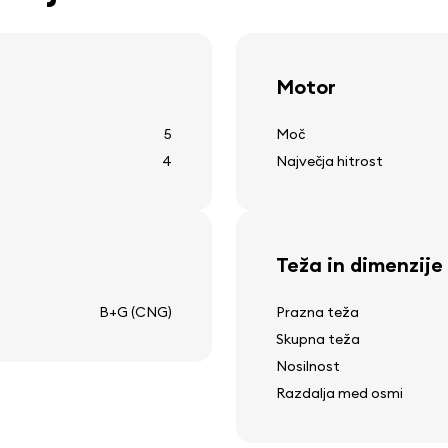
usmerjena svetloba
parkirni senzorji
Motor
5
Moč
Druga oprema
4
Največja hitrost
12v vtičnica
strešni nosilci
ogrevanje zadnjega stekl
Teža in dimenzije
prikaz zunanje temperatu
čistilec zadnjega stekla
B+G (CNG)
Prazna teža
a
Skupna teža
Nosilnost
Razdalja med osmi