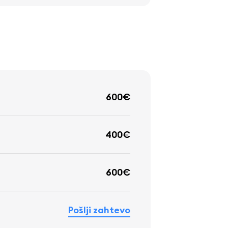
600€
400€
600€
Pošlji zahtevo