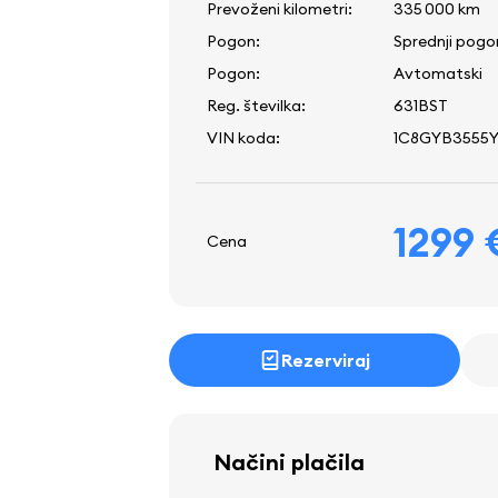
Prevoženi kilometri:
335 000 km
Pogon:
Sprednji pogo
Pogon:
Avtomatski
Reg. številka:
631BST
VIN koda:
1C8GYB3555
1299 
Cena
Rezerviraj
Načini plačila