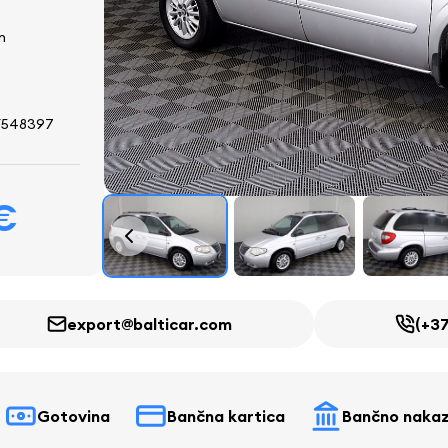
n
Y548397
€
export@balticar.com
(+37
Gotovina
Bančna kartica
Bančno nakaz