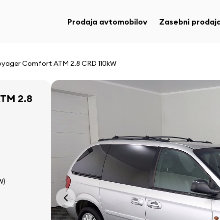
Prodaja avtomobilov
Zasebni prodaja
Voyager Comfort ATM 2.8 CRD 110kW
ATM 2.8
W)