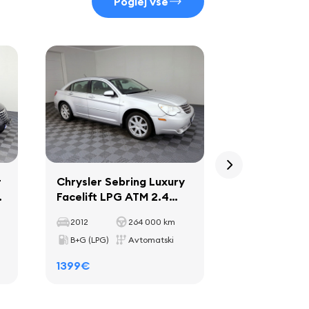
Poglej vse
r
Chrysler Sebring Luxury
Chrysler Gr
Facelift LPG ATM 2.4
Luxury ATM 
125kW
110kW
2012
264 000 km
2005
B+G (LPG)
Avtomatski
Dizel
1399€
1399€