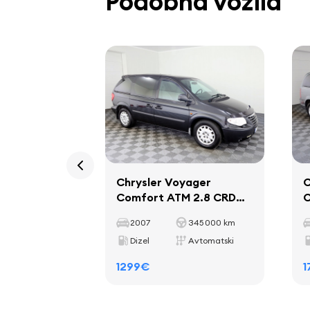
Podobna vozila
Chrysler Voyager
C
Comfort ATM 2.8 CRD
C
110kW
1
2007
345 000 km
Dizel
Avtomatski
1299€
1