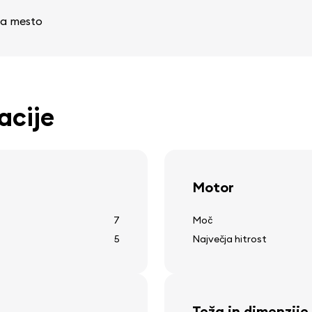
 na mesto
acije
Motor
7
Moč
5
Največja hitrost
Teža in dimenzije