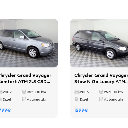
hrysler Grand Voyager
Chrysler Grand Voyage
omfort ATM 2.8 CRD
Stow N Go Luxury ATM
20kW
2.8 CRD 110kW
2009
359 000 km
2006
259 000 km
Dizel
Avtomatski
Dizel
Avtomatski
799€
1299€