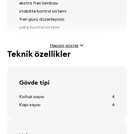
ekstra fren lambası
stabilite kontrol sistemi
fren gücü düzenleyicisi
çekiş kontrol sistemi
ön koltuklardaki emniyet kemeri ön germe
sistemleri
Hepsini göster
Teknik özellikler
Farlar
Gövde tipi
sis farlar
far ayarı
Koltuk sayısı
4
ön far yıkayıcıları
Kapı sayısı
4
Lastikler ve jantlar