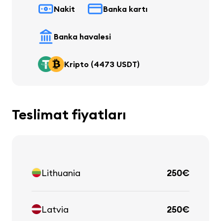
Nakit
Banka kartı
Banka havalesi
Kripto (4473 USDT)
Teslimat fiyatları
Lithuania
250€
Latvia
250€