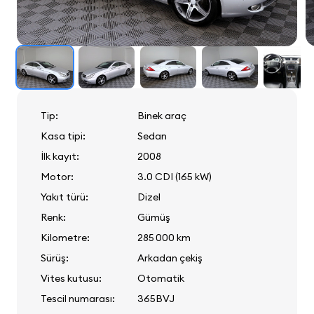
Tip:
Binek araç
Kasa tipi:
Sedan
İlk kayıt:
2008
Motor:
3.0 CDI (165 kW)
Yakıt türü:
Dizel
Renk:
Gümüş
Kilometre:
285 000 km
Sürüş:
Arkadan çekiş
Vites kutusu:
Otomatik
Tescil numarası:
365BVJ