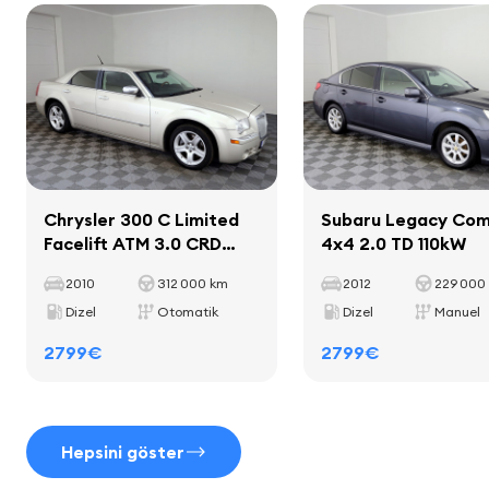
ekran
Yük kapasitesi
465 kg
araç bilgisayarı
Aks mesafesi
2854 mm
Iç mekan
Chrysler 300 C Limited
Subaru Legacy Com
iç mekan dekoratif şeritleri
Facelift ATM 3.0 CRD
4x4 2.0 TD 110kW
halılar
160kW
2010
312 000 km
2012
229 000
bardak tutucuları
Dizel
Otomatik
Dizel
Manuel
deri vites kolu
deri el freni kolu
2799€
2799€
Hepsini göster
Koltuklar