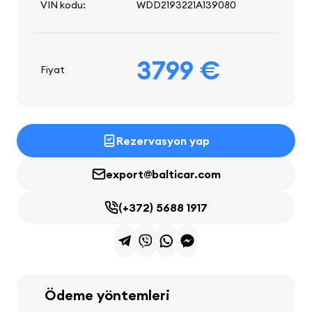
VIN kodu:
WDD2193221A139080
3799 €
Fiyat
Rezervasyon yap
export@balticar.com
(+372) 5688 1917
Ödeme yöntemleri