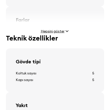
Farlar
Hepsini göster
far ayarı
Teknik özellikler
Lastikler ve jantlar
Gövde tipi
tekerlek kapakları
Koltuk sayısı
5
Kapı sayısı
5
Direksiyon
Yakıt
ayarlanabilir direksiyon kolonası