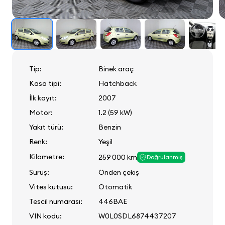
Tip:
Binek araç
Kasa tipi:
Hatchback
İlk kayıt:
2007
Motor:
1.2 (59 kW)
Yakıt türü:
Benzin
Renk:
Yeşil
Kilometre:
259 000 km
Doğrulanmış
Sürüş:
Önden çekiş
Vites kutusu:
Otomatik
Tescil numarası:
446BAE
VIN kodu:
W0L0SDL6874437207