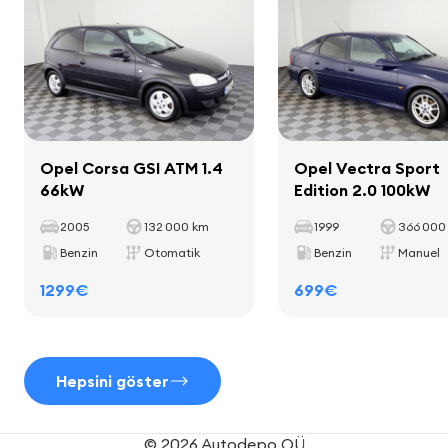
Aks mesafesi
2511 mm
Koltuklar
tekstil döşeme
yüksekliği ayarlanabilir koltuklar
Opel Corsa GSI ATM 1.4
Opel Vectra Sport
ön kol dayama
66kW
Edition 2.0 100kW
arka kol dayama
arka koltuk sırt dayama katlanabilir
2005
132 000 km
1999
366 000
Benzin
Otomatik
Benzin
Manuel
1299€
699€
Konfor ekipmanları
elektrikli ayarlanabilir aynalar
Hepsini göster
elektrikli cam kaldırıcılar
© 2026 Autodepo OÜ