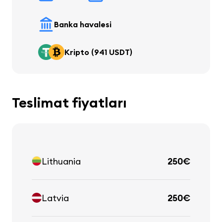
Banka havalesi
Kripto (941 USDT)
Teslimat fiyatları
Lithuania
250€
Latvia
250€