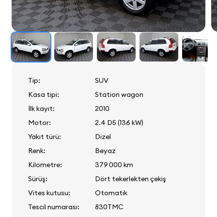
Tip:
SUV
Kasa tipi:
Station wagon
İlk kayıt:
2010
Motor:
2.4 D5 (136 kW)
Yakıt türü:
Dizel
Renk:
Beyaz
Kilometre:
379 000 km
Sürüş:
Dört tekerlekten çekiş
Vites kutusu:
Otomatik
Tescil numarası:
830TMC