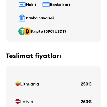
Nakit
Banka kartı
Banka havalesi
Kripto (5901 USDT)
Teslimat fiyatları
Lithuania
250€
Latvia
250€