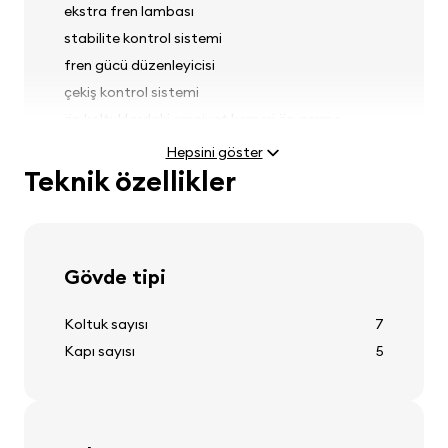
ekstra fren lambası
stabilite kontrol sistemi
fren gücü düzenleyicisi
çekiş kontrol sistemi
ön koltuklardaki emniyet kemeri ön germe
sistemleri
Hepsini göster
yağmur sensörü
Teknik özellikler
Farlar
Gövde tipi
sis farlar
Koltuk sayısı
7
far ayarı
Kapı sayısı
5
ön far yıkayıcıları