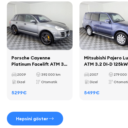
hoparlörler
Yük kapasitesi
558 kg
araç bilgisayarı
Aks mesafesi
2857 mm
Iç mekan
Porsche Cayenne
Mitsubishi Pajero L
iç mekan dekoratif şeritleri
Platinum Facelift ATM 3.0
ATM 3.2 DI-D 125kW
halılar
TDI 176kW
2009
392 000 km
2007
279 000
deri vites kolu
Dizel
Otomatik
Dizel
Otomati
deri el freni kolu
5299€
5499€
Koltuklar
Hepsini göster
deri iç mekan