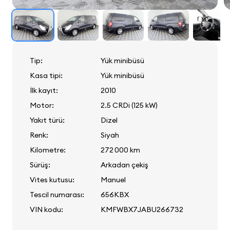
Tip:
Yük minibüsü
Kasa tipi:
Yük minibüsü
İlk kayıt:
2010
Motor:
2.5 CRDi (125 kW)
Yakıt türü:
Dizel
Renk:
Siyah
Kilometre:
272 000 km
Sürüş:
Arkadan çekiş
Vites kutusu:
Manuel
Tescil numarası:
656KBX
VIN kodu:
KMFWBX7JABU266732