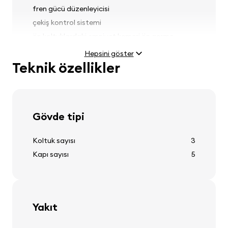
fren gücü düzenleyicisi
çekiş kontrol sistemi
ön koltuklardaki emniyet kemeri ön germe
sistemleri
Hepsini göster
Teknik özellikler
Farlar
Gövde tipi
far ayarı
Koltuk sayısı
3
Kapı sayısı
5
Lastikler ve jantlar
tekerlek kapakları
Yakıt