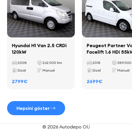
halılar
bardak tutucuları
Hyundai H1 Van 2.5 CRDi
Peugeot Partner V
Koltuklar
120kW
Facelift 1.6 HDi 55k
tekstil döşeme
2008
262 000 km
2018
289 000
Dizel
Manuel
Dizel
Manuel
2799€
2699€
Konfor ekipmanları
elektrikli ayarlanabilir aynalar
Hepsini göster
elektrikli cam kaldırıcılar
cam tüneli
© 2026 Autodepo OÜ
spot ışıkları