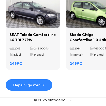
Aks mesafesi
2589 mm
Iç mekan
SEAT Toledo Comfortline
Skoda Citigo
iç mekan dekoratif şeritleri
1.6 TDI 77kW
Comfortline 1.0 44
halılar
2013
248 000 km
2014
145 000
bardak tutucuları
Dizel
Manuel
Benzin
Manuel
deri vites kolu
deri el freni kolu
2499€
2499€
Hepsini göster
Koltuklar
tekstil döşeme
© 2026 Autodepo OÜ
yüksekliği ayarlanabilir koltuklar