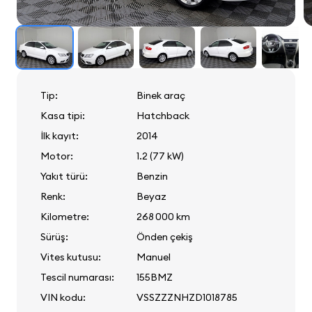
Tip:
Binek araç
Kasa tipi:
Hatchback
İlk kayıt:
2014
Motor:
1.2 (77 kW)
Yakıt türü:
Benzin
Renk:
Beyaz
Kilometre:
268 000 km
Sürüş:
Önden çekiş
Vites kutusu:
Manuel
Tescil numarası:
155BMZ
VIN kodu:
VSSZZZNHZD1018785