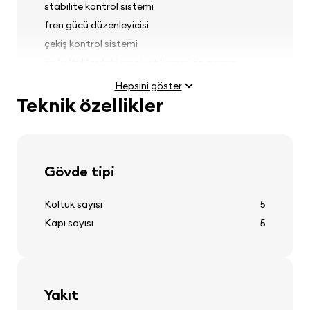
stabilite kontrol sistemi
fren gücü düzenleyicisi
çekiş kontrol sistemi
ön koltuklardaki emniyet kemeri ön germe
sistemleri
Hepsini göster
yağmur sensörü
Teknik özellikler
Farlar
Gövde tipi
sis farlar
Koltuk sayısı
5
far ayarı
Kapı sayısı
5
Lastikler ve jantlar
Yakıt