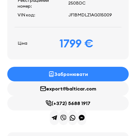
Реєстраційний
250BDC
номер:
VIN код:
JF1BMDLZ1AG015009
1799 €
Ціна
Забронювати
export@balticar.com
(+372) 5688 1917