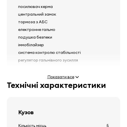
посилювач керма
центральний замок
тормоза з АБС
електронне гальмо
подушка безпеки
іммобілайзер
система контролю стабільності
регулятор гальмівного зусилля
система контролю тяги
передні сидіння з попереднім натягувачем
Показати все
ременів безпеки
Технічні характеристики
Фари
Кузов
протитуманні фари
Кількість місць
5