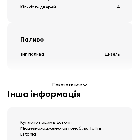
регулювання висоти фар
Кількість дверей
4
мивальни передніх фар
Паливо
Шини та диски
Тип палива
Дизель
легкосплавні диски
Показати все
Інша інформація
Кермо
Двигун
регульована стійка керма
Потужність
2.0 D (110 kW)
багатофункціональне кермо
Максимальна швидкість
206 km/h
Куплено новим в Естонії
кожне кермо
Місцезнаходження автомобіля: Tallinn,
Estonia