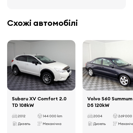
Вага та розміри
Аудіо, відео, комунікація
Схожі автомобілі
Порожня маса
1579 kg
стерео
Загальна маса
2045 kg
колонки
Корисне навантаження
466 kg
бортовий комп'ютер
Відстань між осями
2750 mm
Інтер'єр
декоративні планки в салоні
Subaru XV Comfort 2.0
Volvo S60 Summum
TD 108kW
D5 120kW
килимки
тримачі для чашок
2012
144 000 km
2004
269 000
перемикач передач, обшитий шкірою
Дизель
Механічна
Дизель
Механіч