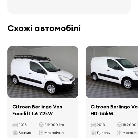
колонки
Вага та розміри
бортовий комп'ютер
Схожі автомобілі
Порожня маса
1446 kg
Загальна маса
2205 kg
Корисне навантаження
759 kg
Відстань між осями
2728 mm
Інтер'єр
килимки
тримачі для чашок
Citroen Berlingo Van
Citroen Berlingo Va
Сидіння
Facelift 1.6 72kW
HDi 55kW
2013
текстильне оббивка
219 000 km
2013
189 000
Бензин
Механічна
Дизель
Механіч