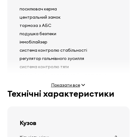
посилювач керма
центральний замок
тормоза з АБС
подушка безпеки
іммобілайзер
система контролю стабільності
регулятор гальмівного зусилля
система контролю тяги
передні сидіння з попереднім натягувачем
ременів безпеки
Показати все
Технічні характеристики
Фари
Кузов
регулювання висоти фар
мивальни передніх фар