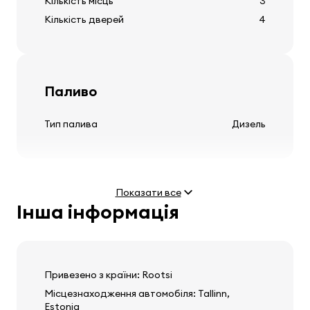
Кількість місць
3
Кількість дверей
4
Шини та диски
Паливо
кришки коліс
Тип палива
Дизель
Кермо
Показати все
регульована стійка керма
Інша інформація
Двигун
Потужність
1.6 HDi (55 kW)
Максимальна швидкість
151 km/h
Аудіо, відео, комунікація
Привезено з країни: Rootsi
Місцезнаходження автомобіля: Tallinn,
Estonia
стерео