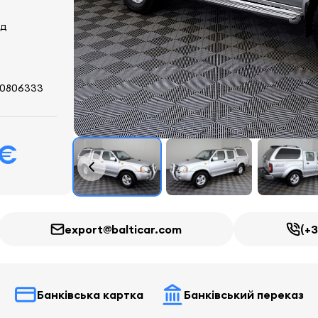
ід
0806333
 €
export@balticar.com
(+3
Банківська картка
Банківський переказ