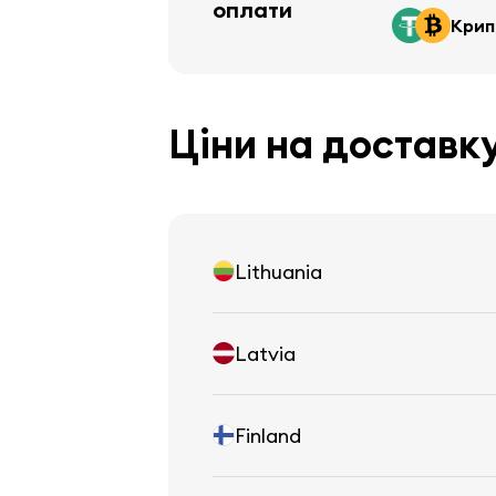
оплати
Крип
Ціни на доставк
Lithuania
Latvia
Finland