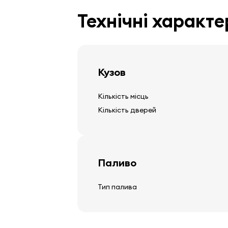
Технічні характ
Кермо
регульована стійка керма
Кузов
кожне кермо
Кількість місць
Кількість дверей
Аудіо, відео, комунікація
стерео
Паливо
колонки
екран
Тип палива
система навігації
бортовий комп'ютер