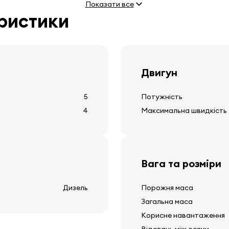
Показати все
еристики
12v розетка
тягова установка
дисплей зовнішньої тем
Двигун
5
Потужність
4
Максимальна швидкість
Вага та розміри
Дизель
Порожня маса
Загальна маса
Корисне навантаження