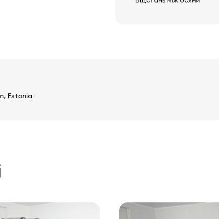
Відстань між осями
n, Estonia
і