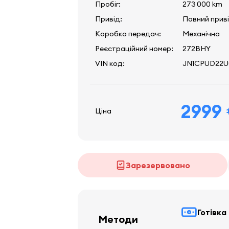
Пробіг:
273 000 km
Привід:
Повний прив
Коробка передач:
Механічна
Реєстраційний номер:
272BHY
VIN код:
JN1CPUD22U
2999
Ціна
Зарезервовано
Готівка
Методи