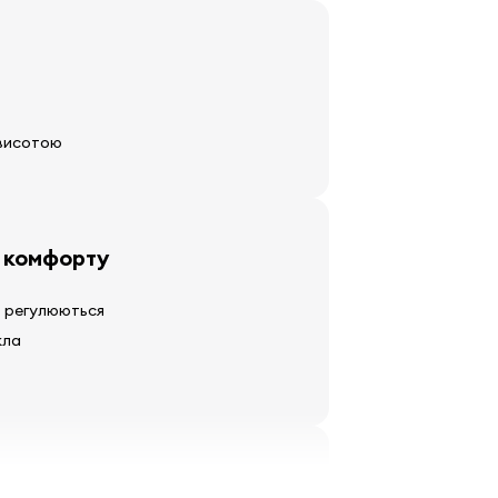
 висотою
 комфорту
о регулюються
кла
я