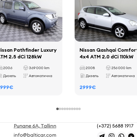
issan Pathfinder Luxury
Nissan Qashqai Comfor
TM 2.5 dCi 128kW
4x4 ATM 2.0 dCi 110kW
2006
369 000 km
2008
256 000 km
Дизель
Автоматична
Дизель
Автоматична
2999€
2999€
Punane 6A, Tallinn
(+372) 5688 1917
info@balticar.com