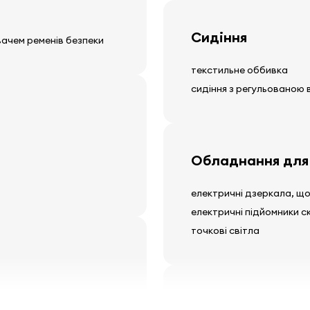
Сидіння
вачем ременів безпеки
текстильне оббивка
сидіння з регульованою
Обладнання для
електричні дзеркала, щ
електричні підйомники с
точкові світла
Інше обладнанн