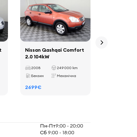
t
Nissan Qashqai Comfort
Nissan Qas
2.0 104kW
LPG ATM 2.
2008
249 000 km
2008
Бензин
Механічна
Б+Г (LPG)
2699€
2799€
Пн-Пт
9:00 - 20:00
Сб
9:00 - 18:00