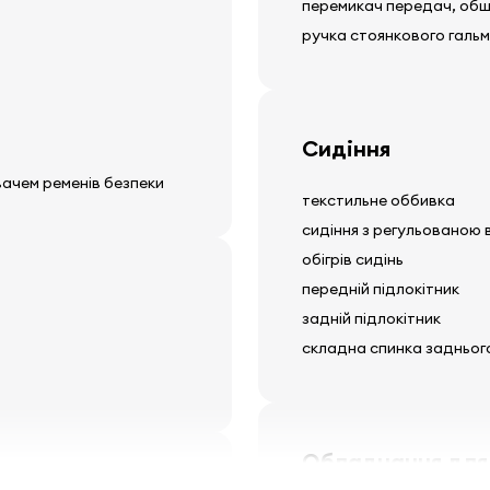
перемикач передач, обш
ручка стоянкового галь
Сидіння
вачем ременів безпеки
текстильне оббивка
сидіння з регульованою
обігрів сидінь
передній підлокітник
задній підлокітник
складна спинка задньог
Обладнання для