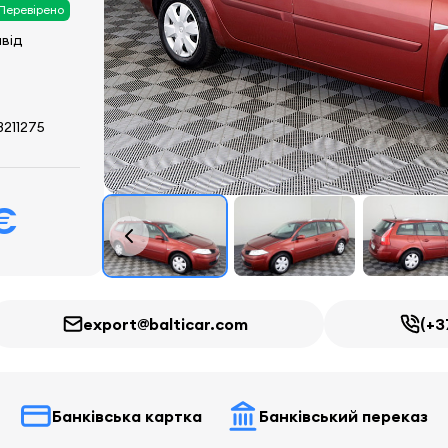
Перевірено
ивід
211275
€
export@balticar.com
(+3
Банківська картка
Банківський переказ