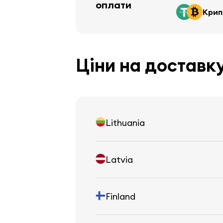
оплати
Крип
Ціни на доставк
Lithuania
Latvia
Finland