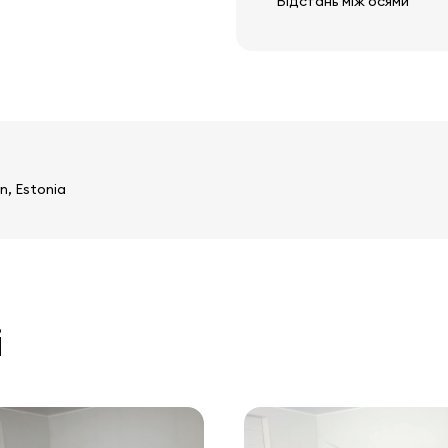
Відстань між осями
n, Estonia
і