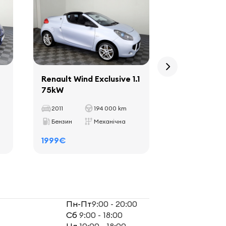
Renault Wind Exclusive 1.1
Renault La
75kW
2.0 dCi 96k
2011
194 000 km
2008
Бензин
Механічна
Дизель
1999€
1599€
Пн-Пт
9:00 - 20:00
Сб
9:00 - 18:00