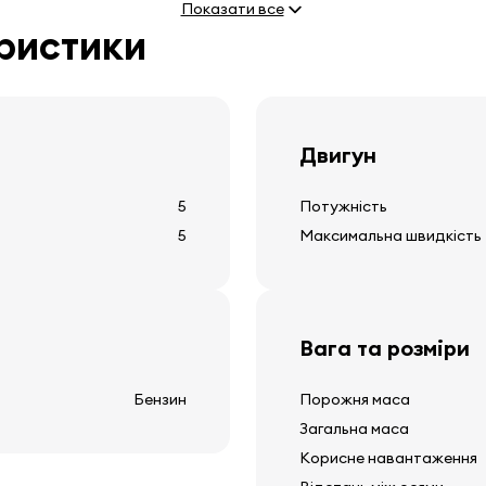
Показати все
електричні дзеркала, щ
еристики
електричні підйомники с
круїз-контроль
точкові світла
Двигун
5
Потужність
Інше обладнанн
5
Максимальна швидкість
12v розетка
дахи рейки
обігрів заднього скла
Вага та розміри
дисплей зовнішньої тем
очищувач заднього скла
Бензин
Порожня маса
Загальна маса
Корисне навантаження