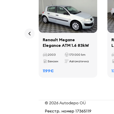
Renault Megane
R
Elegance ATM 1.6 83kW
L
2003
173 000 km
Бензин
Автоматична
1199€
1
© 2026 Autodepo OÜ
Реєстр. номер 17365119