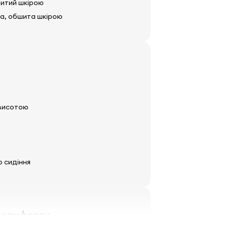
итий шкірою
ма, обшита шкірою
 висотою
о сидіння
 комфорту