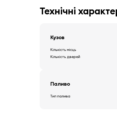
Шини та диски
Технічні характ
кришки коліс
Кузов
Кермо
Кількість місць
регульована стійка керма
Кількість дверей
багатофункціональне кермо
кожне кермо
Паливо
Аудіо, відео, комунікація
Тип палива
стерео
колонки