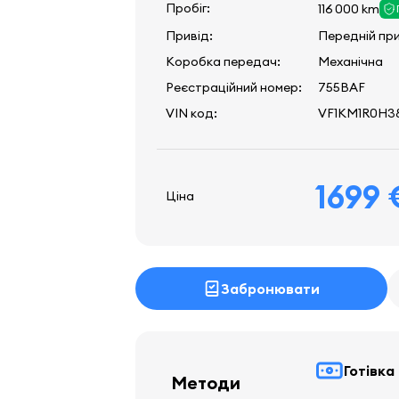
Пробіг:
116 000 km
Привід:
Передній пр
Коробка передач:
Механічна
Реєстраційний номер:
755BAF
VIN код:
VF1KM1R0H38
1699 
Ціна
Забронювати
Готівка
Методи