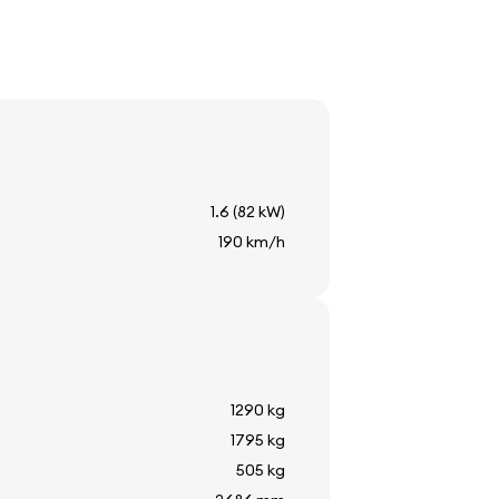
о регулюються
кла
1.6 (82 kW)
я
190 km/h
ператури
1290 kg
1795 kg
505 kg