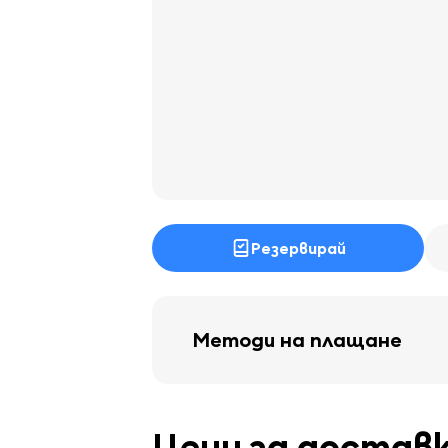
Резервирай
Методи на плащане
Цени за достав