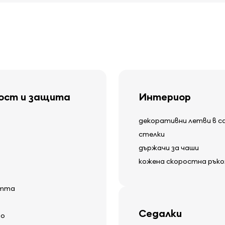
ност и защита
Интериор
декоративни летви в с
стелки
държачи за чаши
кожена скоростна рък
стта
Седалки
то