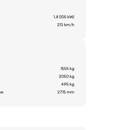
1.8 (105 kW)
не
213 km/h
т
 стъкло
пература
стъкло
1555 kg
2050 kg
495 kg
те
2715 mm