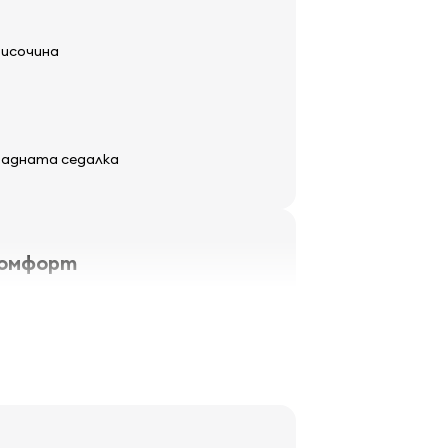
височина
 задната седалка
комфорт
еми огледала
ърпачи