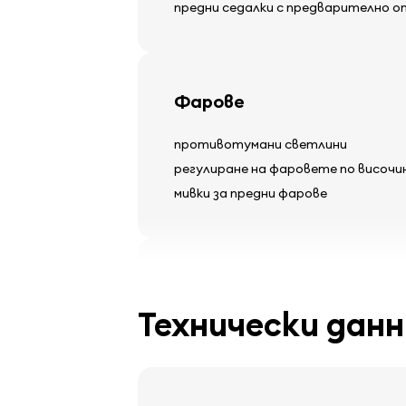
предни седалки с предварително о
Фарове
противотумани светлини
регулиране на фаровете по височи
мивки за предни фарове
Гуми и джанти
Технически данн
леки алуминиеви джанти