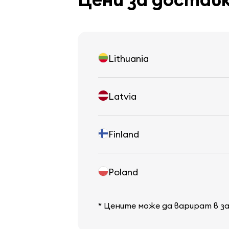
Lithuania
Latvia
Finland
Poland
* Цените може да варират в з