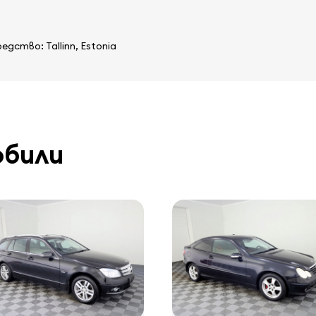
ство: Tallinn, Estonia
обили