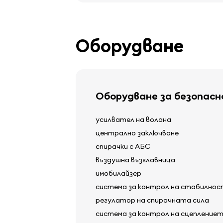
Оборудване
Оборудване за безопас
усилвател на волана
централно заключване
спирачки с АБС
въздушна възглавница
имобилайзер
система за контрол на стабилно
регулатор на спирачната сила
система за контрол на сцепление