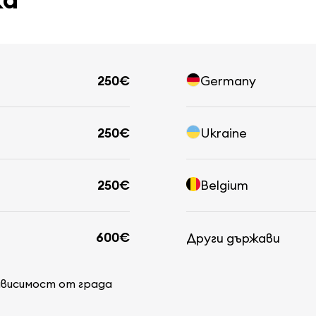
250€
Germany
250€
Ukraine
250€
Belgium
600€
Други държави
ависимост от града