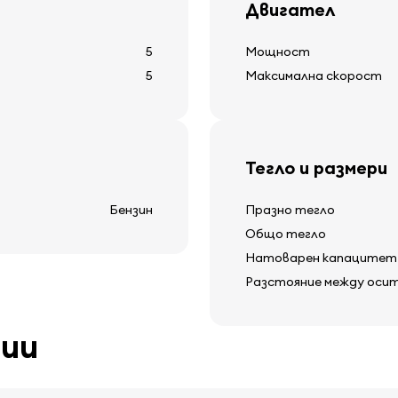
Двигател
5
Мощност
Друго оборудва
5
Максимална скорост
12v захранваща контак
покривни рейки
отопление на задното
Тегло и размери
ия
дисплей за външна тем
чистачка на задното 
Бензин
Празно тегло
Общо тегло
Натоварен капацитет
Разстояние между оси
ции