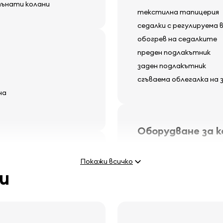
пънати колани
текстилна тапицерия
седалки с регулируема 
обогрев на седалките
преден подлакътник
заден подлакътник
сгъваема облегалка на
на
Оборудване за 
електрически регулиру
Покажи всичко
електрически стъклод
и
потъмнени стъкла
круиз контрол
местни светлини