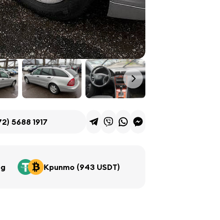
72) 5688 1917
од
Крипто (943 USDT)