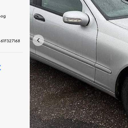
вод
61F327168
€