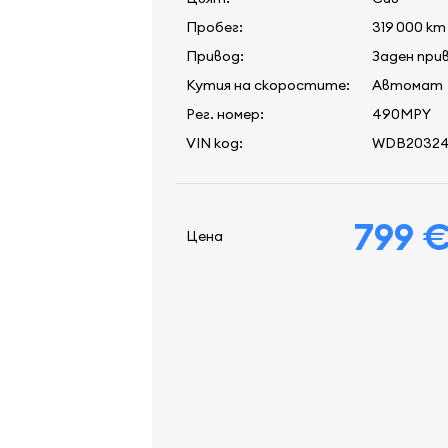
Пробег:
319 000 km
Привод:
Заден при
Кутия на скоростите:
Автомат
Рег. номер:
490MPY
VIN код:
WDB20324
799 
Цена