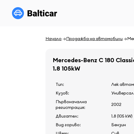
Начало
Продажба на автомобили
Mer
Mercedes-Benz C 180 Class
1.8 105kW
Тип:
Лек авто
Кузов:
Универсал
Първоначална
2002
регистрация:
Двигател:
1.8 (105 kW)
Вид гориво:
Бензин
Цвят:
Сив