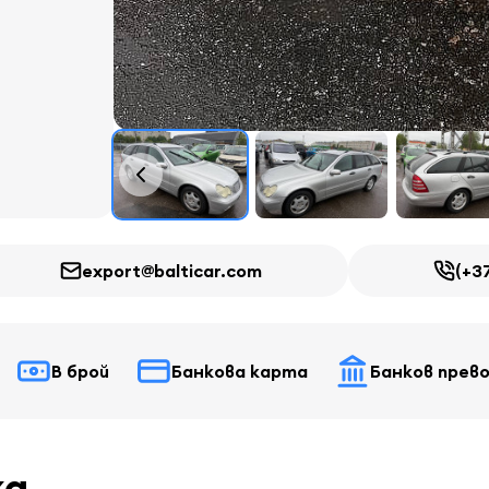
export@balticar.com
(+3
В брой
Банкова карта
Банков прев
ка