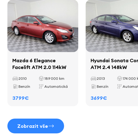
reproduktory
Nosnost
528 kg
obrazovka
Rozvor
2711 mm
palubní počítač
Interiér
Mazda 6 Elegance
Hyundai Sonata Co
Facelift ATM 2.0 114kW
ATM 2.4 148kW
dekorativní lišty uvnitř kabiny
2010
189 000 km
2013
174 000
rohožky
Benzín
Automatická
Benzín
Automat
držáky na hrnky
3799€
3699€
kožená páka řadicí
Zobrazit vše
Sedadla