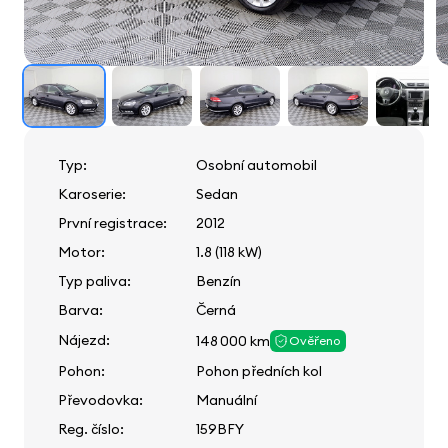
Typ:
Osobní automobil
Karoserie:
Sedan
První registrace:
2012
Motor:
1.8 (118 kW)
Typ paliva:
Benzín
Barva:
Černá
Nájezd:
148 000 km
Ověřeno
Pohon:
Pohon předních kol
Převodovka:
Manuální
Reg. číslo:
159BFY