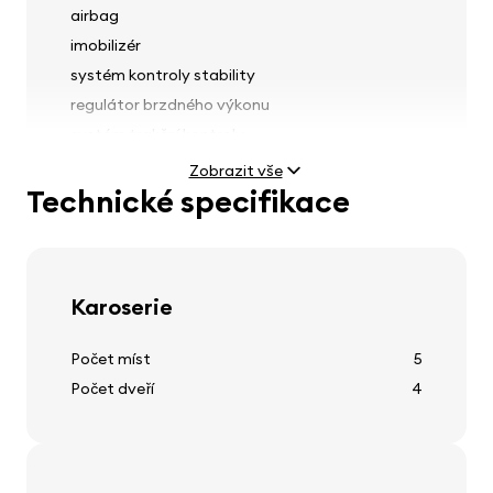
airbag
imobilizér
systém kontroly stability
regulátor brzdného výkonu
systém trakční kontroly
přední sedadla s předpínači bezpečnostních
Zobrazit vše
pásů
Technické specifikace
senzor deště
Karoserie
Světla
Počet míst
5
mlhovky
Počet dveří
4
nastavení výšky světel