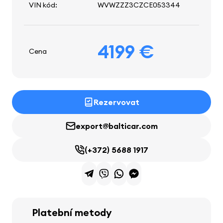
VIN kód:
WVWZZZ3CZCE053344
4199 €
Cena
Rezervovat
export@balticar.com
(+372) 5688 1917
Platební metody