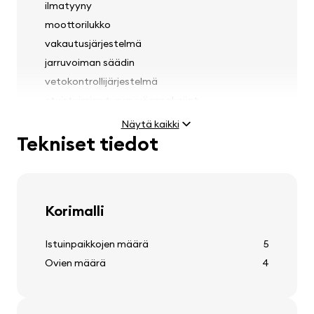
ilmatyyny
moottorilukko
vakautusjärjestelmä
jarruvoiman säädin
vetokontrollijärjestelmä
etuistuimien turvavyöennakoijat
sateen tunnistin
Näytä kaikki
Tekniset tiedot
Valot
Korimalli
sumuvalot
ajovalojen korkeuden säätö
Istuinpaikkojen määrä
5
Ovien määrä
4