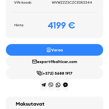
VIN-koodi:
WVWZZZ3CZCE053344
4199 €
Hinta
Varaa
export@balticar.com
(+372) 5688 1917
Maksutavat