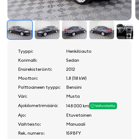
Tyyppi:
Henkilöauto
Korimalli:
Sedan
Ensirekisteröinti:
2012
Moottori:
1.8 (118 kW)
Polttoaineen tyyppi:
Bensiini
Väri:
Musta
Ajokilometrimäärä:
148 000 km
Vahvistettu
Ajo:
Etuvetoinen
Vaihteisto:
Manuaali
Rek. numero:
159BFY