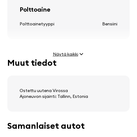
Renkaat ja vanteet
Polttoaine
kevytmetallivanteet
Polttoainetyyppi
Bensiini
Ohjauspyörä
Näytä kaikki
Muut tiedot
säädettävä ohjauspylväs
Moottori
monitoiminen ohjauspyörä
Teho
1.8 (118 kW)
nahkainen ohjauspyörä
Huippunopeus
220 km/h
Ostettu uutena Virossa
Ajoneuvon sijainti: Tallinn, Estonia
Audio, video, viestintä
Paino ja mitat
Samanlaiset autot
stereo
Tyhjä paino
1502 kg
kaiuttimet