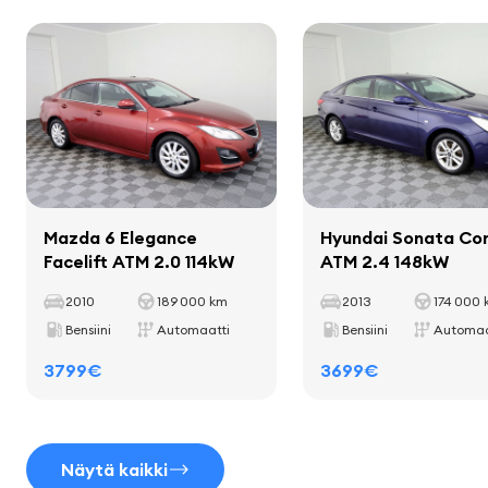
Kokonaispaino
2030 kg
näyttö
Kantavuus
528 kg
matkustajakomputer
Akseliväli
2711 mm
Sisustus
sisätilan koristelevyt
Mazda 6 Elegance
Hyundai Sonata Co
Facelift ATM 2.0 114kW
ATM 2.4 148kW
matot
mukitelineet
2010
189 000 km
2013
174 000
nahkainen vaihteenvalitsin
Bensiini
Automaatti
Bensiini
Automaa
3799€
3699€
Istuimet
Näytä kaikki
kankaan verhoilu