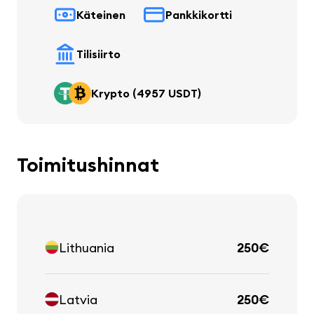
Käteinen
Pankkikortti
Tilisiirto
Krypto (4957 USDT)
Toimitushinnat
Lithuania
250€
Latvia
250€