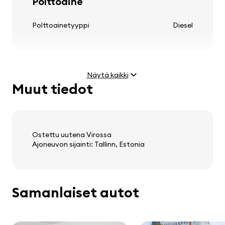
Polttoaine
Polttoainetyyppi
Diesel
Ohjauspyörä
säädettävä ohjauspylväs
Näytä kaikki
Muut tiedot
Moottori
Audio, video, viestintä
Teho
1.9 SDI (47 kW)
Huippunopeus
144 km/h
Ostettu uutena Virossa
stereo
Ajoneuvon sijainti: Tallinn, Estonia
kaiuttimet
matkustajakomputer
Paino ja mitat
Samanlaiset autot
Tyhjä paino
1180 kg
Kokonaispaino
1730 kg