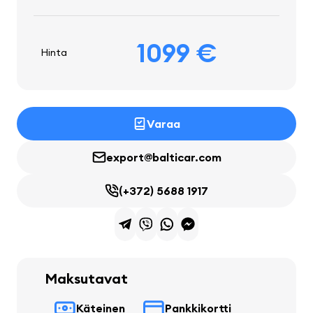
1099 €
Hinta
Varaa
export@balticar.com
(+372) 5688 1917
Maksutavat
Käteinen
Pankkikortti