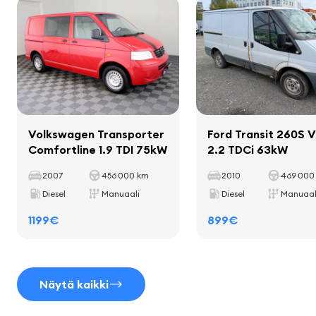
Sisustus
Kantavuus
550 kg
Akseliväli
2601 mm
matot
mukitelineet
Istuimet
Volkswagen Transporter
Ford Transit 260S 
Comfortline 1.9 TDI 75kW
2.2 TDCi 63kW
kankaan verhoilu
2007
456 000 km
2010
469 000
Diesel
Manuaali
Diesel
Manuaal
1199€
899€
Mukavuusvarusteet
sähköiset ikkunannostimet
Näytä kaikki
kohdevalot