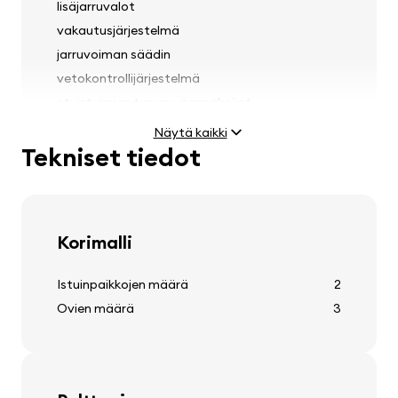
lisäjarruvalot
vakautusjärjestelmä
jarruvoiman säädin
vetokontrollijärjestelmä
etuistuimien turvavyöennakoijat
Näytä kaikki
Tekniset tiedot
Valot
ajovalojen korkeuden säätö
Korimalli
Istuinpaikkojen määrä
2
Ovien määrä
3
Renkaat ja vanteet
vannekapselit