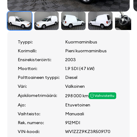
Tyyppi:
Kuormaminibus
Korimalli:
Pieni kuormaminibus
Ensirekisteröinti:
2003
Moottori:
1.9 SDI (47 kW)
Polttoaineen tyyppi:
Diesel
Väri:
Valkoinen
Ajokilometrimäärä:
298 000 km
Vahvistettu
Ajo:
Etuvetoinen
Vaihteisto:
Manuaali
Rek. numero:
912MDI
VIN-koodi:
WV1ZZZ9KZ3R509170