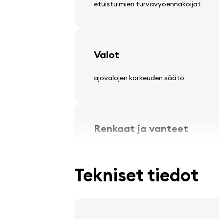
etuistuimien turvavyöennakoijat
Valot
ajovalojen korkeuden säätö
Renkaat ja vanteet
kevytmetallivanteet
Tekniset tiedot
Ohjauspyörä