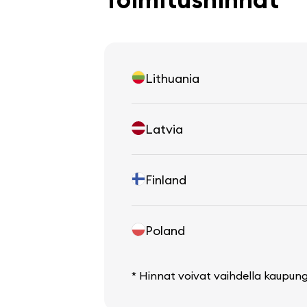
Lithuania
Latvia
Finland
Poland
* Hinnat voivat vaihdella kaupun