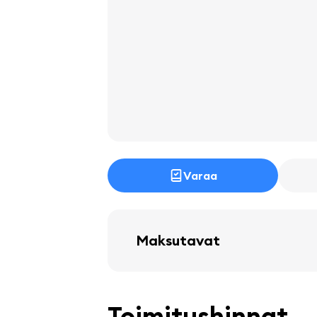
Varaa
Maksutavat
Toimitushinnat