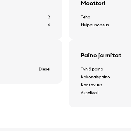
Moottori
3
Teho
4
Huippunopeus
Paino ja mitat
Diesel
Tyhjä paino
Kokonaispaino
Kantavuus
Akseliväli