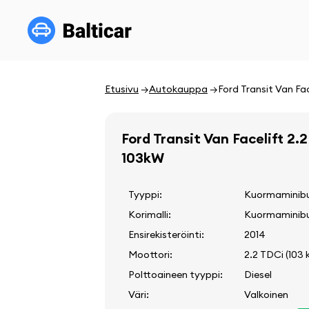
Etusivu
Autokauppa
Ford Transit Van Fa
Ford Transit Van Facelift 2.
103kW
Tyyppi:
Kuormaminib
Korimalli:
Kuormaminib
Ensirekisteröinti:
2014
Moottori:
2.2 TDCi (103 
Polttoaineen tyyppi:
Diesel
Väri:
Valkoinen