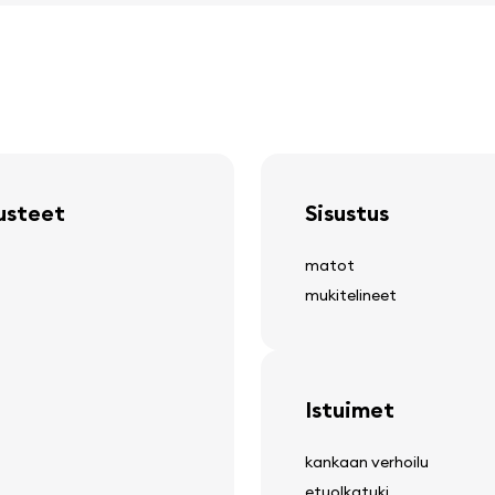
rusteet
Sisustus
matot
mukitelineet
Istuimet
kankaan verhoilu
etuolkatuki