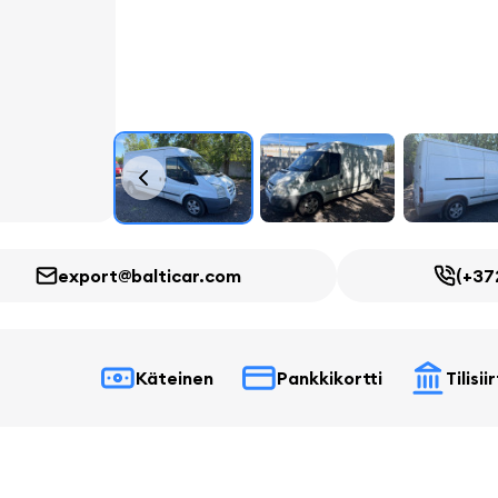
export@balticar.com
(+37
Käteinen
Pankkikortti
Tilisii