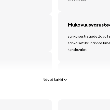
Mukavuusvaruste
sähköisesti säädettävät p
sähköiset ikkunannostim
kohdevalot
Muut varusteet
Näytä kaikki
12v virtaliitin
vetokoukku
ulkolämpötilan näyttö