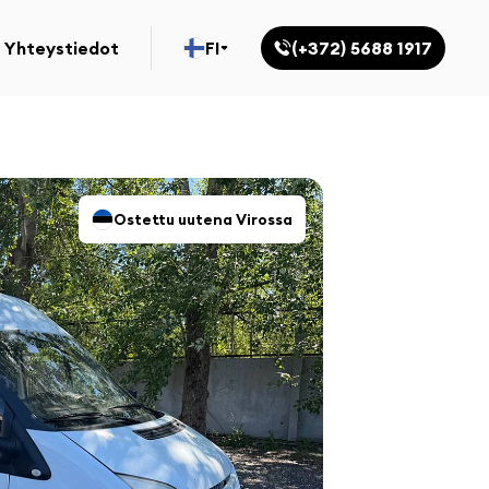
Yhteystiedot
FI
(+372) 5688 1917
Ostettu uutena Virossa