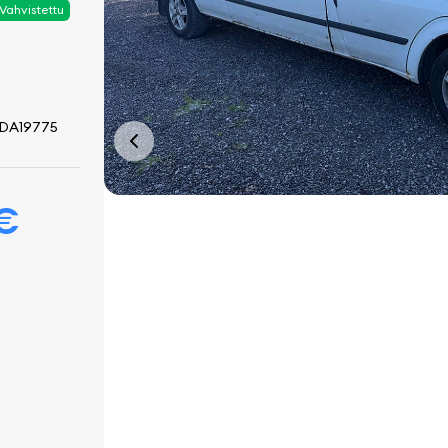
Vahvistettu
DA19775
 €