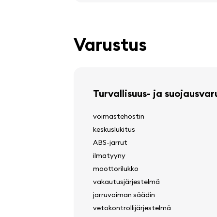
Varustus
Turvallisuus- ja suojausva
voimastehostin
keskuslukitus
ABS-jarrut
ilmatyyny
moottorilukko
vakautusjärjestelmä
jarruvoiman säädin
vetokontrollijärjestelmä