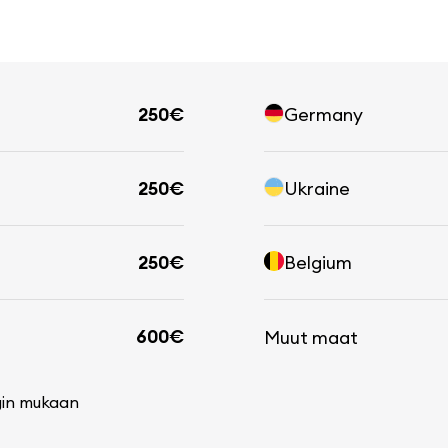
250€
Germany
250€
Ukraine
250€
Belgium
600€
Muut maat
gin mukaan