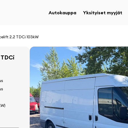
Autokauppa
Yksityiset myyjät
celift 2.2 TDCi 103kW
2 TDCi
us
us
kW)