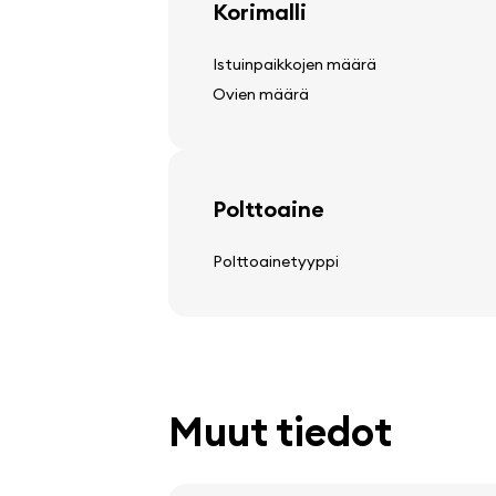
Korimalli
säädettävä ohjauspylväs
Istuinpaikkojen määrä
Ovien määrä
Audio, video, viestintä
stereo
Polttoaine
kaiuttimet
matkustajakomputer
Polttoainetyyppi
Muut tiedot