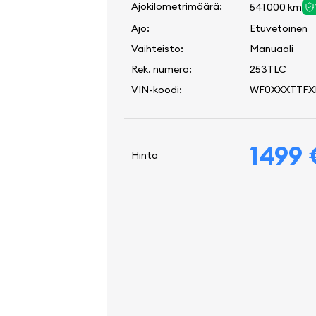
Ajokilometrimäärä:
541 000 km
Ajo:
Etuvetoinen
Vaihteisto:
Manuaali
Rek. numero:
253TLC
VIN-koodi:
WF0XXXTTFX
1499
Hinta