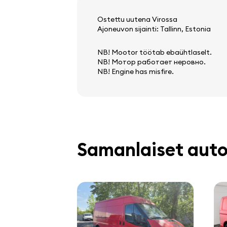
Ostettu uutena Virossa
Ajoneuvon sijainti: Tallinn, Estonia
NB! Mootor töötab ebaühtlaselt.
NB! Мотор работает неровно.
NB! Engine has misfire.
Samanlaiset auto