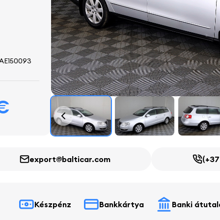
E150093
 €
export@balticar.com
(+37
Készpénz
Bankkártya
Banki átutal