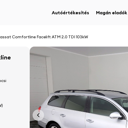
Autóértékesítés
Magán eladók
assat Comfortline Facelift ATM 2.0 TDI 103kW
line
csi
W)