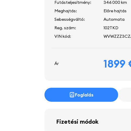
Futásteljesítmény:
346 000 km
Meghajtás:
Előre hajtás
Sebességváltó:
Automata
Reg. szám:
102TKD
VIN kód:
WVWZZZ3CZA
1899
Ár
Foglalás
Fizetési módok