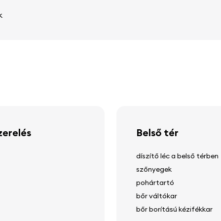
k
zerelés
Belső tér
díszítő léc a belső térben
szőnyegek
pohártartó
bőr váltókar
bőr borítású kézifékkar