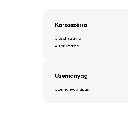
könnyűfém kerekek
Karosszéria
Ülések száma
Kormánykerék
Ajtók száma
állítható kormánymű
multifunkciós kormánykerék
bőr kormánykerék
Üzemanyag
Üzemanyag típus
Audio, video, kommunikác
sztereó
hangszórók