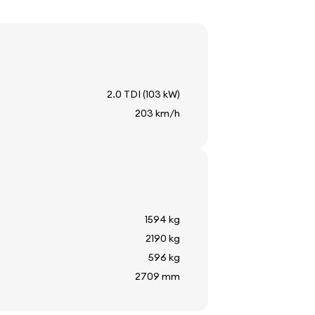
2.0 TDI (103 kW)
203 km/h
1594 kg
2190 kg
596 kg
2709 mm