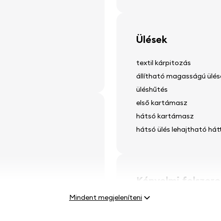
Ülések
textil kárpitozás
állítható magasságú ülés
üléshűtés
első kartámasz
hátsó kartámasz
hátsó ülés lehajtható há
Kényelmi felszere
Mindent megjeleníteni
elektromosan állítható t
elektromos ablakemelők