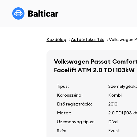
Kezdőlap
Autóértékesítés
Volkswagen P
Volkswagen Passat Comfort
Facelift ATM 2.0 TDI 103kW
Típus:
Személygépko
Karosszéria:
Kombi
Első regisztráció:
2010
Motor:
2.0 TDI (103 k
Üzemanyag típus:
Dízel
Szín:
Ezüst