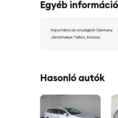
Egyéb informáci
fedélzeti számítógép
Importálva az országból: Germany
Jármű helye: Tallinn, Estonia
Hasonló autók