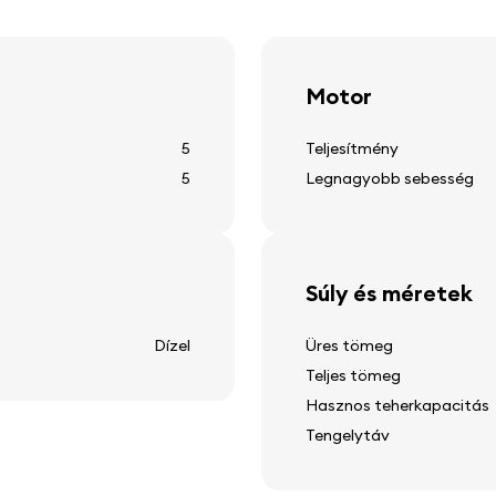
sötétített ablakok
sebességtartó
helyi világítás
Motor
5
Teljesítmény
5
Legnagyobb sebesség
Egyéb felszerelés
12v-os áramforrás
tetővonalak
Súly és méretek
hátsó ablak fűtés
külső hőmérséklet kijelző
Dízel
Üres tömeg
hátsó ablakmosó
Teljes tömeg
ió
Hasznos teherkapacitás
Tengelytáv