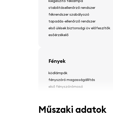
kiegészítő féklámpa
stabilitásellenőrző rendszer
fékrendszer szabályozó
tapadás-ellenőrző rendszer
első ülések biztonsági öv előfeszítők
esőérzékelő
Fények
ködlámpák
fényszóró magasságállítás
első fényszórómosó
Műszaki adatok
Gumik és kerekek