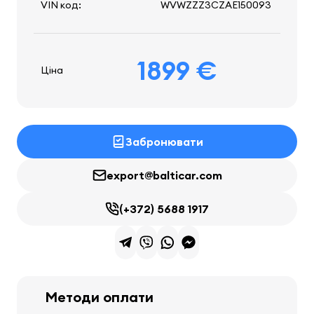
VIN код:
WVWZZZ3CZAE150093
1899 €
Ціна
Забронювати
export@balticar.com
(+372) 5688 1917
Методи оплати