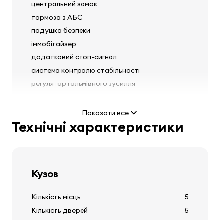
центральний замок
тормоза з АБС
подушка безпеки
іммобілайзер
додатковий стоп-сигнал
система контролю стабільності
регулятор гальмівного зусилля
система контролю тяги
передні сидіння з попереднім натягувачем
Показати все
ременів безпеки
Технічні характеристики
датчик дощу
Кузов
Фари
Кількість місць
5
протитуманні фари
Кількість дверей
5