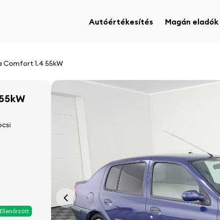
Autóértékesítés
Magán eladók
ia Comfort 1.4 55kW
 55kW
csi
Ellenőrzött