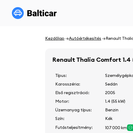
Kezdőlap
Autóértékesítés
Renault Thal
Renault Thalia Comfort 1.4
Típus:
Személygépko
Karosszéria:
Sedán
Első regisztráció:
2005
Motor:
1.4 (55 kW)
Üzemanyag típus:
Benzin
Szín:
Kék
Futásteljesítmény:
107 000 km