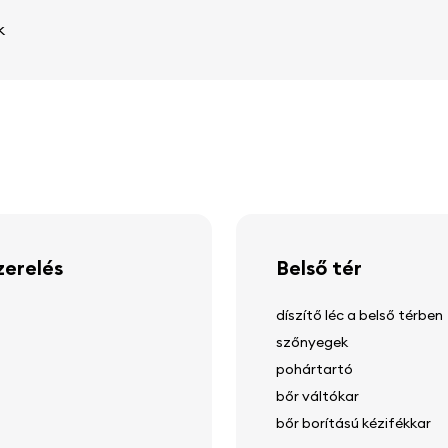
k
zerelés
Belső tér
díszítő léc a belső térben
szőnyegek
pohártartó
bőr váltókar
bőr borítású kézifékkar