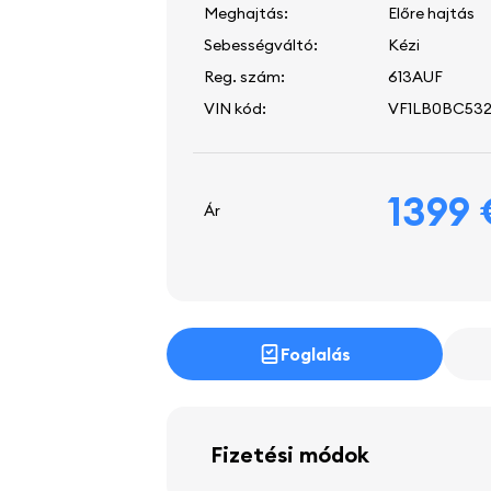
Meghajtás:
Előre hajtás
Sebességváltó:
Kézi
Reg. szám:
613AUF
VIN kód:
VF1LB0BC532
1399
Ár
Foglalás
Fizetési módok