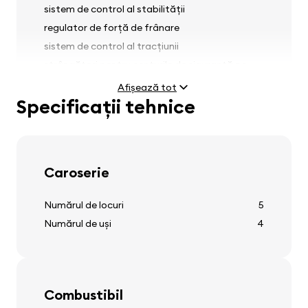
sistem de control al stabilității
regulator de forță de frânare
sistem de control al tracțiunii
strângători pentru centurile de siguranță pe
scaunele din față
Afișează tot
Specificații tehnice
Faruri
Caroserie
reglaj faruri
Numărul de locuri
5
Numărul de uși
4
Anvelope și jante
capace de roată
Combustibil