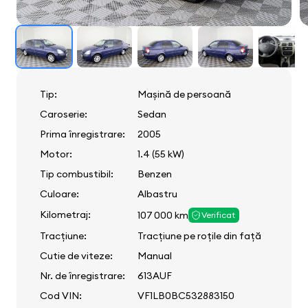
Tip:
Mașină de persoană
Caroserie:
Sedan
Prima înregistrare:
2005
Motor:
1.4 (55 kW)
Tip combustibil:
Benzen
Culoare:
Albastru
Kilometraj:
107 000 km
Verificat
Tracțiune:
Tracțiune pe roțile din față
Cutie de viteze:
Manual
Nr. de înregistrare:
613AUF
Cod VIN:
VF1LB0BC532883150