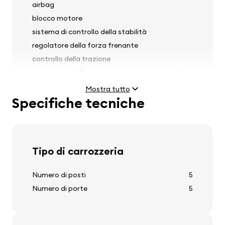
airbag
blocco motore
sistema di controllo della stabilità
regolatore della forza frenante
controllo della trazione
pre-tensori delle cinture di sicurezza sui sedili
anteriori
Mostra tutto
Specifiche tecniche
Fari
Tipo di carrozzeria
fari antinebbia
regolazione dell'altezza dei fari
Numero di posti
5
Numero di porte
5
Pneumatici e cerchi