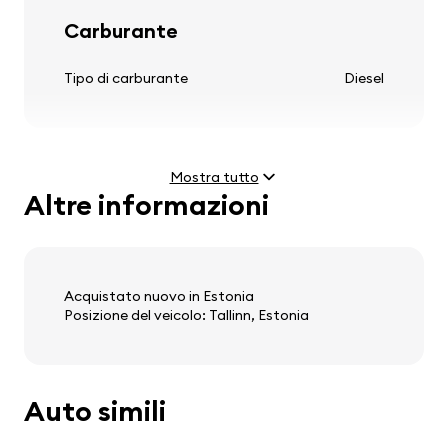
Carburante
cerchi in lega leggera
Tipo di carburante
Diesel
Volante
Mostra tutto
colonna sterzo regolabile
Altre informazioni
Motore
volante multifunzione
volante in pelle
Potenza
2.0 TD (108 kW)
Velocità massima
198 km/h
Acquistato nuovo in Estonia
Posizione del veicolo: Tallinn, Estonia
Audio, video, comunicazione
Peso e dimensioni
stereo
Auto simili
altoparlanti
Peso a vuoto
1455 kg