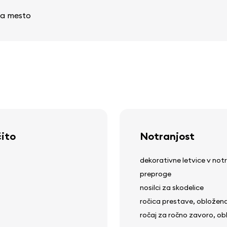
 na mesto
čito
Notranjost
dekorativne letvice v notr
preproge
nosilci za skodelice
ročica prestave, obložen
ročaj za ročno zavoro, ob