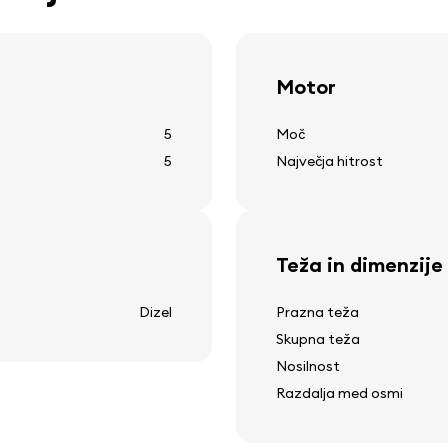
Motor
Druga oprema
5
Moč
12v vtičnica
5
Največja hitrost
kavelj za vleko
ogrevanje zadnjega stekl
prikaz zunanje temperatu
čistilec zadnjega stekla
Teža in dimenzije
a
Dizel
Prazna teža
Skupna teža
Nosilnost
Razdalja med osmi