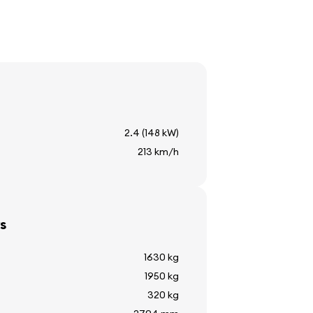
mechanizmai
a
2.4 (148 kW)
213 km/h
odymas
s
1630 kg
1950 kg
320 kg