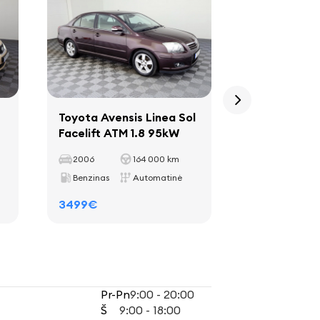
Toyota Avensis Linea Sol
Renault Lati
Facelift ATM 1.8 95kW
Paris ATM 2
2006
164 000 km
2011
Benzinas
Automatinė
Dyzelinas
3499€
2699€
Pr-Pn
9:00 - 20:00
Š
9:00 - 18:00