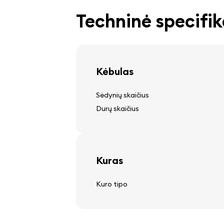
Padangos ir ratlankiai
Techninė specifik
lengvojo lydinio ratlankiai
Kėbulas
Vairovas
Sėdynių skaičius
reguliuojama vairo kolona
Durų skaičius
multifunkcinis vairo ratukas
odinis vairo ratas
Kuras
Audio, video, komunikacij
Kuro tipo
stereo
garsiakalbiai