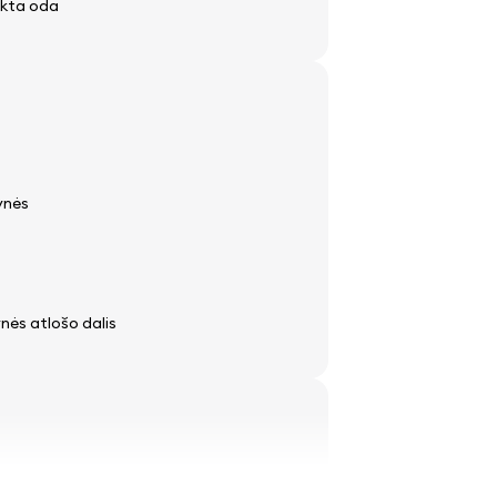
ukta oda
ynės
nės atlošo dalis
idrodžiai