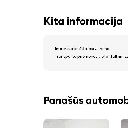
kelionės kompiuteris
Kita informacija
Importuota iš šalies: Ukraina
Transporto priemonės vieta: Tallinn, E
Panašūs automobi