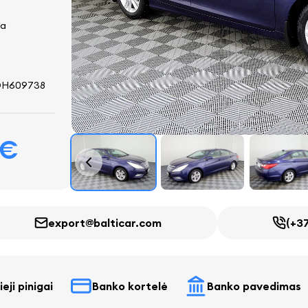
ra
DH609738
 €
export@balticar.com
(+37
eji pinigai
Banko kortelė
Banko pavedimas