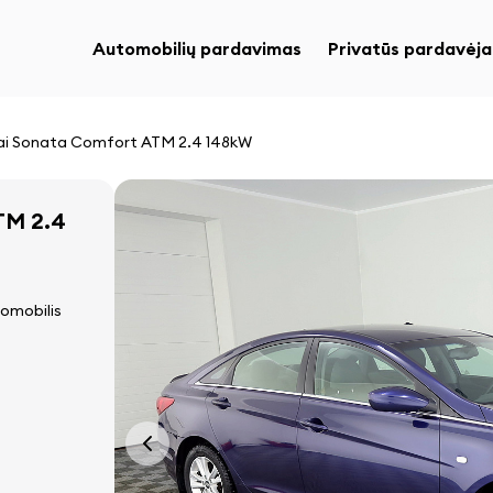
Automobilių pardavimas
Privatūs pardavėja
i Sonata Comfort ATM 2.4 148kW
TM 2.4
omobilis