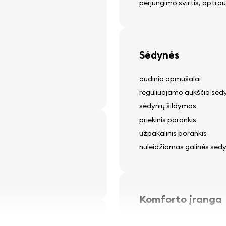
perjungimo svirtis, aptra
Sėdynės
audinio apmušalai
reguliuojamo aukščio sėd
sėdynių šildymas
priekinis porankis
užpakalinis porankis
nuleidžiamas galinės sėdy
Komforto įranga
elektriškai reguliuojami ve