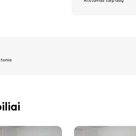
Atstumas tarp ašių
stonia
liai