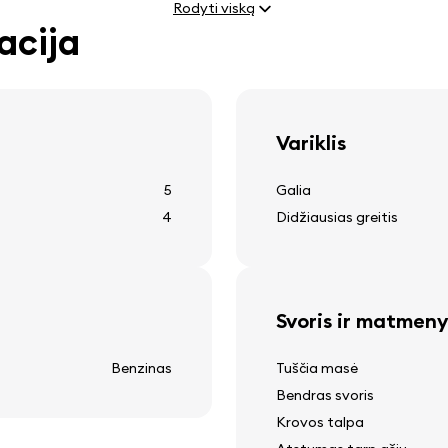
Rodyti viską
elektriniai langų kėlimo 
acija
greičio palaikymo sistem
vietiniai šviesos
Variklis
Kita įranga
5
Galia
4
Didžiausias greitis
12v elektros lizdai
galinio lango šildymas
išorinės temperatūros r
Svoris ir matmeny
a
Benzinas
Tuščia masė
Bendras svoris
Krovos talpa