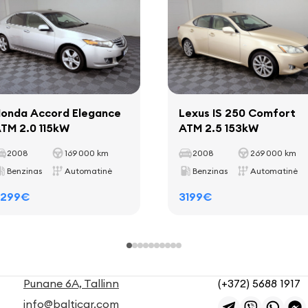
onda Accord Elegance
Lexus IS 250 Comfort
TM 2.0 115kW
ATM 2.5 153kW
2008
169 000 km
2008
269 000 km
Benzinas
Automatinė
Benzinas
Automatinė
3299€
3199€
Punane 6A, Tallinn
(+372) 5688 1917
info@balticar.com