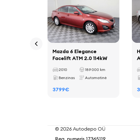
Mazda 6 Elegance
H
Facelift ATM 2.0 114kW
A
2010
189 000 km
Benzinas
Automatinė
3799€
© 2026 Autodepo OÜ
Reg. numeris 17365119