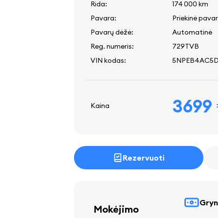
Rida:
174 000 km
Pavara:
Priekinė pava
Pavarų dėžė:
Automatinė
Reg. numeris:
729TVB
VIN kodas:
5NPEB4AC5
3699
Kaina
Rezervuoti
Gryni
Mokėjimo