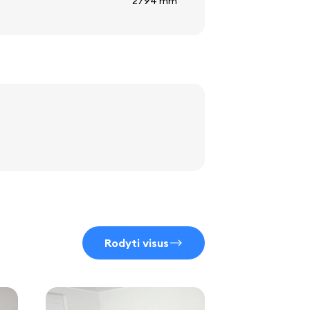
2794 mm
Rodyti visus