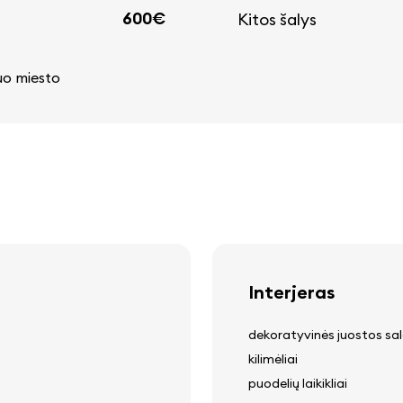
600€
Kitos šalys
nuo miesto
Interjeras
dekoratyvinės juostos sa
kilimėliai
puodelių laikikliai