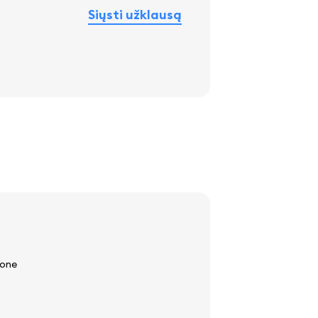
Siųsti užklausą
lone