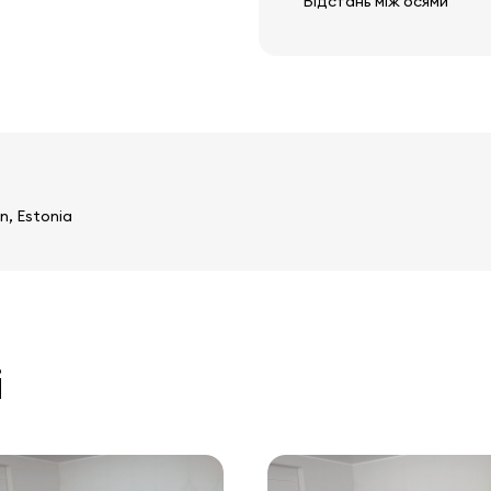
Відстань між осями
n, Estonia
і