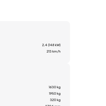
кла
я
2.4 (148 kW)
213 km/h
ператури
1630 kg
1950 kg
320 kg