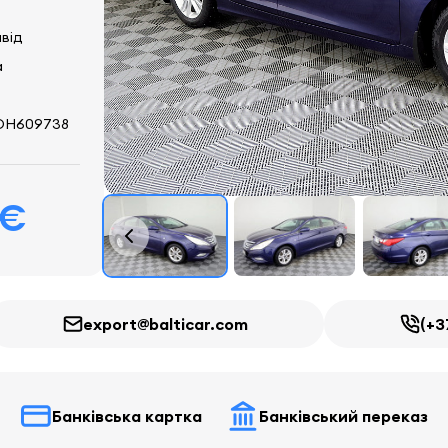
ивід
а
DH609738
 €
export@balticar.com
(+3
Банківська картка
Банківський переказ