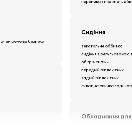
перемикач передач, обш
Сидіння
вачем ременів безпеки
текстильне оббивка
сидіння з регульованою
обігрів сидінь
передній підлокітник
задній підлокітник
складна спинка задньог
Обладнання для
електричні дзеркала, щ