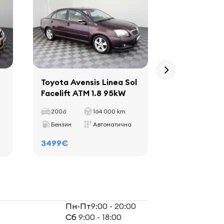
Toyota Avensis Linea Sol
Chrysler 30
Facelift ATM 1.8 95kW
Facelift AT
160kW
2006
164 000 km
2010
Бензин
Автоматична
Дизель
3499€
2799€
Пн-Пт
9:00 - 20:00
Сб
9:00 - 18:00