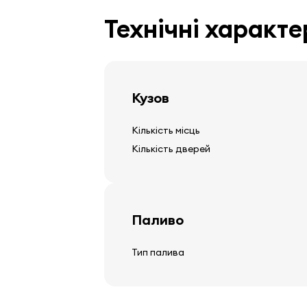
Шини та диски
Технічні характ
легкосплавні диски
Кузов
Кермо
Кількість місць
регульована стійка керма
Кількість дверей
багатофункціональне кермо
кожне кермо
Паливо
Аудіо, відео, комунікація
Тип палива
стерео
колонки