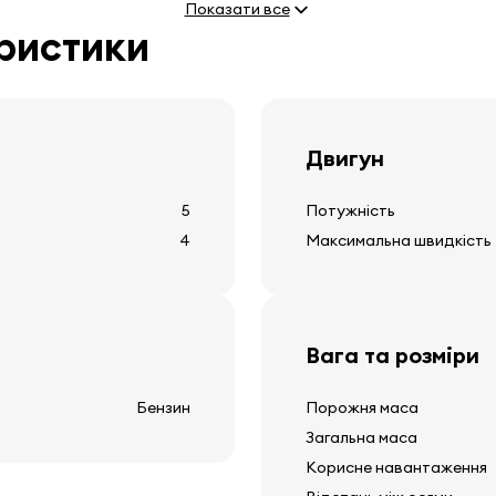
Показати все
електричні підйомники с
еристики
круїз-контроль
точкові світла
Двигун
Інше обладнанн
5
Потужність
4
Максимальна швидкість
12v розетка
обігрів заднього скла
дисплей зовнішньої тем
Вага та розміри
Бензин
Порожня маса
Загальна маса
Корисне навантаження