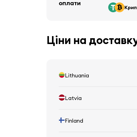
оплати
Крип
Ціни на доставк
Lithuania
Latvia
Finland