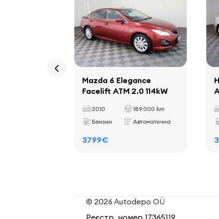
Mazda 6 Elegance
H
Facelift ATM 2.0 114kW
A
2010
189 000 km
Бензин
Автоматична
3799€
© 2026 Autodepo OÜ
Реєстр. номер 17365119