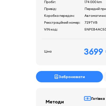
Пробіг:
174 000 km
Привід:
Передній пр
Коробка передач:
Автоматичн
Реєстраційний номер:
729TVB
VIN код:
5NPEB4AC5
3699
Ціна
Забронювати
Готівка
Методи