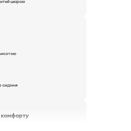
итий шкірою
 висотою
о сидіння
 комфорту
о регулюються